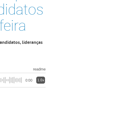
didatos
feira
candidatos, lideranças
readme
1.0x
0:00