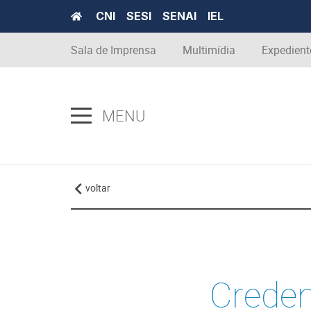
CNI
SESI
SENAI
IEL
Sala de Imprensa
Multimídia
Expedient
MENU
voltar
Creden