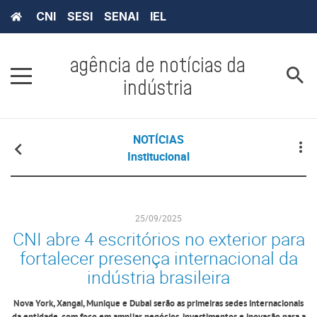
CNI
SESI
SENAI
IEL
agência de notícias da
indústria
NOTÍCIAS
Institucional
25/09/2025
CNI abre 4 escritórios no exterior para
fortalecer presença internacional da
indústria brasileira
Nova York, Xangai, Munique e Dubai serão as primeiras sedes internacionais