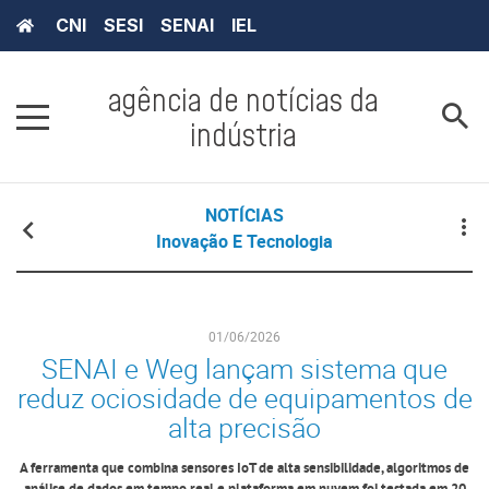
CNI
SESI
SENAI
IEL
agência de notícias da
indústria
NOTÍCIAS
Inovação E Tecnologia
01/06/2026
SENAI e Weg lançam sistema que
reduz ociosidade de equipamentos de
alta precisão
A ferramenta que combina sensores IoT de alta sensibilidade, algoritmos de