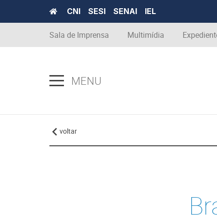
CNI
SESI
SENAI
IEL
Sala de Imprensa
Multimídia
Expedient
MENU
voltar
Br