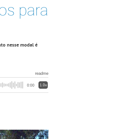
os para
ento nesse modal é
readme
1.0x
0:00