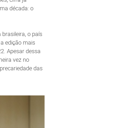
tima década: o
rasileira, o país
 a edição mais
022. Apesar dessa
meira vez no
 precariedade das