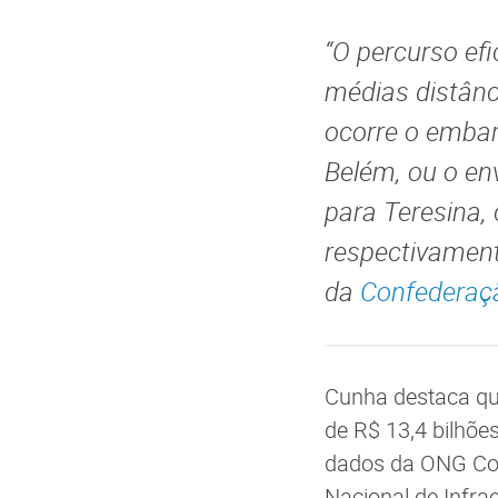
“O percurso ef
médias distânc
ocorre o embar
Belém, ou o env
para Teresina,
respectivament
da
Confederaçã
Cunha destaca que
de R$ 13,4 bilhõe
dados da ONG Con
Nacional de Infra