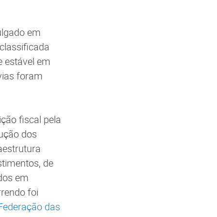
vulgado em
lassificada
e estável em
vias foram
ção fiscal pela
dução dos
aestrutura
stimentos, de
ados em
rendo foi
Federação das