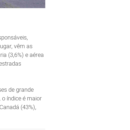
sponsáveis,
lugar, vêm as
ria (3,6%) e aérea
 estradas
ses de grande
o índice é maior
o Canadá (43%),