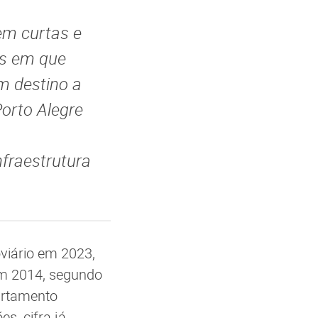
em curtas e
es em que
m destino a
Porto Alegre
fraestrutura
viário em 2023,
Em 2014, segundo
artamento
s, cifra já