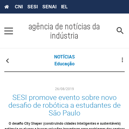
CNI
SESI
SENAI
IEL
agência de notícias da
indústria
NOTÍCIAS
Educação
26/08/2019
SESI promove evento sobre novo
desafio de robótica a estudantes de
São Paulo
O desafio City Shaper (construindo cidades inteligentes e sustentáveis)