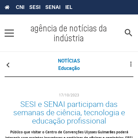
CNI
SESI
SENAI
IEL
agência de notícias da
indústria
NOTÍCIAS
Educação
17/10/2023
SESI e SENAI participam das
semanas de ciência, tecnologia e
educação profissional
Público que visitar o Centro de Convenções Ulysses Guimarães poderá