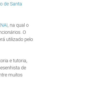
do de Santa
NAI
, na qual o
ncionários. O
á utilizado pelo
ria e tutoria,
Desenhista de
ntre muitos