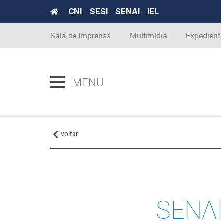
CNI
SESI
SENAI
IEL
Sala de Imprensa
Multimídia
Expedient
MENU
voltar
SENAI