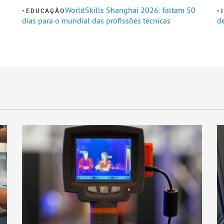
WorldSkills Shanghai 2026: faltam 50
EDUCAÇÃO
dias para o mundial das profissões técnicas
de