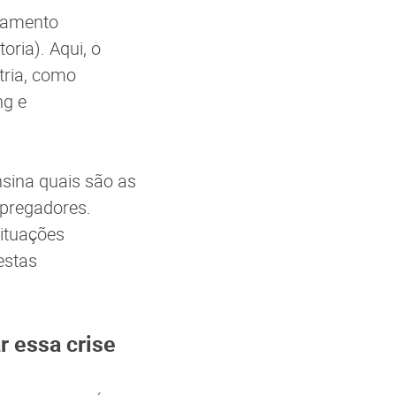
oamento
oria). Aqui, o
tria, como
ng e
sina quais são as
mpregadores.
situações
estas
r essa crise