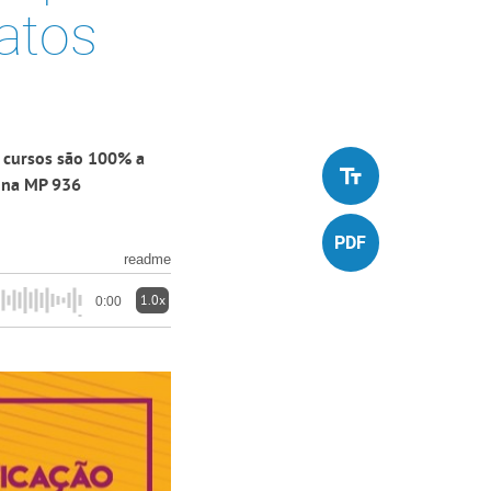
atos
 cursos são 100% a
a na MP 936
readme
1.0x
0:00