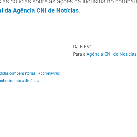
as notícias sobre as ações da indústria no combat
l da Agência CNI de Notícias
.
Da FIESC
Para a
Agência CNI de Notícias
idas compensatórias
#coronavírus
onhecimento a distância