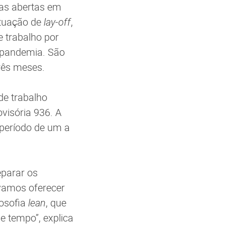
as abertas em
ituação de
lay-off
,
 trabalho por
a pandemia. São
rês meses.
de trabalho
visória 936. A
 período de um a
eparar os
 vamos oferecer
losofia
lean
, que
e tempo”, explica