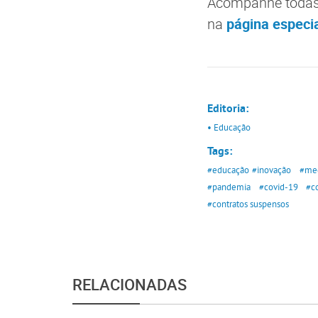
Acompanhe todas 
na
página especia
Editoria:
• Educação
Tags:
#educação
#inovação
#med
#pandemia
#covid-19
#c
#contratos suspensos
RELACIONADAS