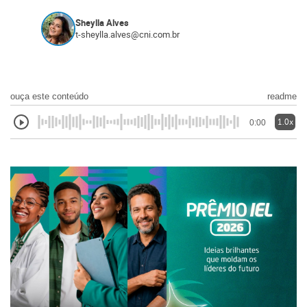
Sheylla Alves
t-sheylla.alves@cni.com.br
ouça este conteúdo
readme
1.0x
0:00