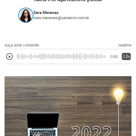
mais de 6 mil vagas totalmente gratuitas
Sara Meneses
sara.meneses@senaicni.com.br
ouça este conteúdo
readme
1.0x
0:00