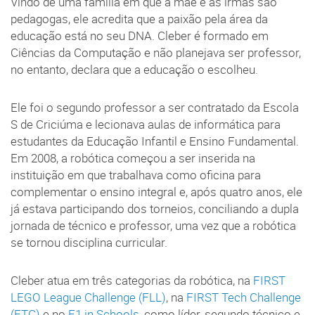
Vindo de uma família em que a mãe e as irmãs são
pedagogas, ele acredita que a paixão pela área da
educação está no seu DNA. Cleber é formado em
Ciências da Computação e não planejava ser professor,
no entanto, declara que a educação o escolheu.
Ele foi o segundo professor a ser contratado da Escola
S de Criciúma e lecionava aulas de informática para
estudantes da Educação Infantil e Ensino Fundamental.
Em 2008, a robótica começou a ser inserida na
instituição em que trabalhava como oficina para
complementar o ensino integral e, após quatro anos, ele
já estava participando dos torneios, conciliando a dupla
jornada de técnico e professor, uma vez que a robótica
se tornou disciplina curricular.
Cleber atua em três categorias da robótica, na
FIRST
LEGO League Challenge (FLL)
, na
FIRST Tech Challenge
(FTC)
e no
F1 in Schools
, como líder, segundo técnico e