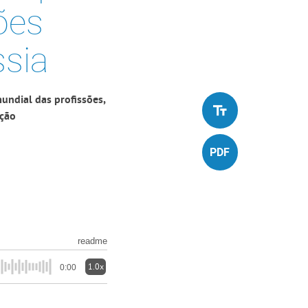
ões
ssia
undial das profissões,
ação
readme
1.0x
0:00