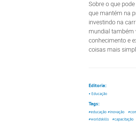
Sobre o que pode
que mantém na pre
investindo na car
mundial também va
conhecimento e ex
coisas mais simpl
Editoria:
• Educação
Tags:
#educação
#inovação
#com
#worldskills
#capacitação