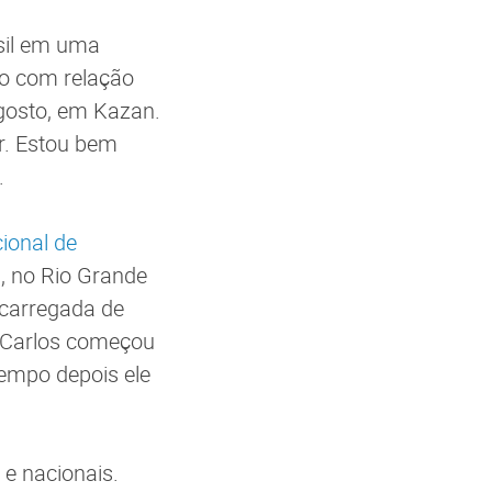
asil em uma
lo com relação
gosto, em Kazan.
r. Estou bem
.
ional de
l, no Rio Grande
ncarregada de
 Carlos começou
empo depois ele
 e nacionais.