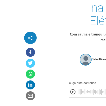
na
Elé
Com calma e tranquili
mas
Sirlei Pire
ouça este conteúdo