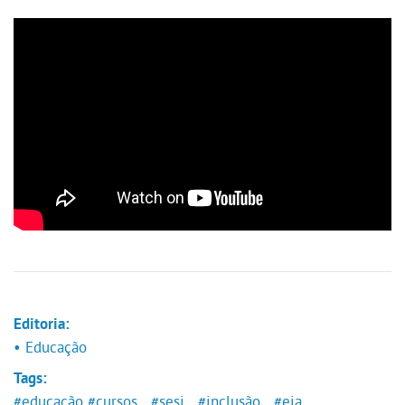
Editoria:
• Educação
Tags:
#educação
#cursos
#sesi
#inclusão
#eja