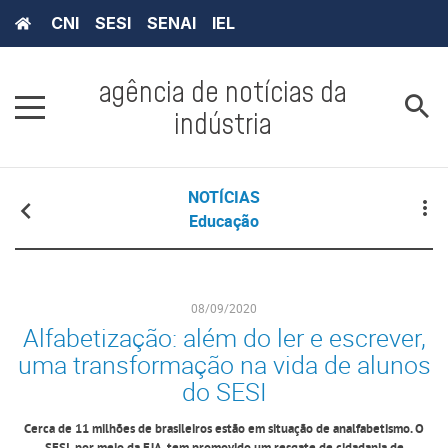
CNI
SESI
SENAI
IEL
agência de notícias da
indústria
NOTÍCIAS
Educação
08/09/2020
Alfabetização: além do ler e escrever,
uma transformação na vida de alunos
do SESI
Cerca de 11 milhões de brasileiros estão em situação de analfabetismo. O