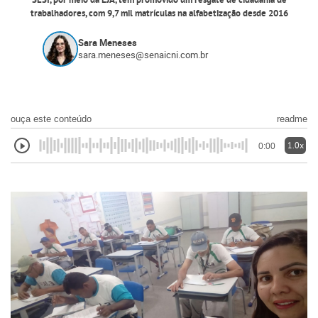
SESI, por meio da EJA, tem promovido um resgate de cidadania de
trabalhadores, com 9,7 mil matrículas na alfabetização desde 2016
Sara Meneses
sara.meneses@senaicni.com.br
ouça este conteúdo
readme
1.0x
0:00