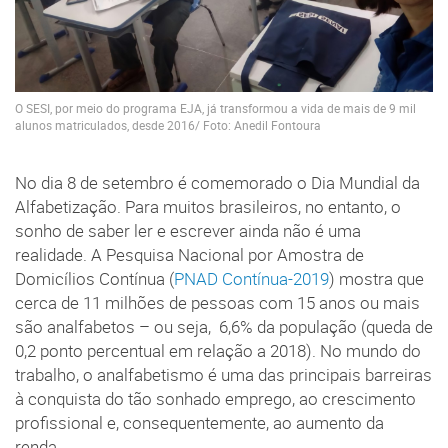
O SESI, por meio do programa EJA, já transformou a vida de mais de 9 mil
alunos matriculados, desde 2016/ Foto: Anedil Fontoura
No dia 8 de setembro é comemorado o Dia Mundial da
Alfabetização. Para muitos brasileiros, no entanto, o
sonho de saber ler e escrever ainda não é uma
realidade. A Pesquisa Nacional por Amostra de
Domicílios Contínua (
PNAD Contínua-2019
) mostra que
cerca de 11 milhões de pessoas com 15 anos ou mais
são analfabetos – ou seja, 6,6% da população (queda de
0,2 ponto percentual em relação a 2018). No mundo do
trabalho, o analfabetismo é uma das principais barreiras
à conquista do tão sonhado emprego, ao crescimento
profissional e, consequentemente, ao aumento da
renda.