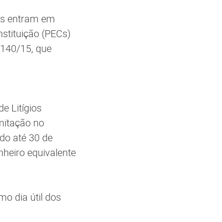
tas entram em
stituição (PECs)
 140/15, que
e Litígios
amitação no
do até 30 de
heiro equivalente
mo dia útil dos