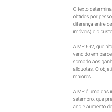
O texto determina
obtidos por pesso
diferença entre 
imóveis) e o custo
A MP 692, que alt
vendido em parcel
somado aos ganho
alíquotas. O objet
maiores.
A MP é uma das in
setembro, que pr
ano e aumento de 