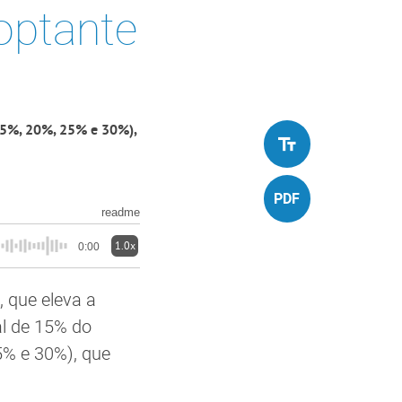
 optante
(15%, 20%, 25% e 30%),
readme
1.0x
0:00
 que eleva a
al de 15% do
5% e 30%), que