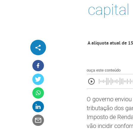
capital
A alíquota atual de 1
ouça este conteúdo
O governo enviou 
tributação dos ga
Imposto de Renda 
vão incidir confo