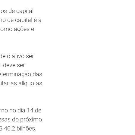
os de capital
o de capital é a
(como ações e
e o ativo ser
l deve ser
determinação das
itar as alíquotas
rno no dia 14 de
esas do próximo
 40,2 bilhões.