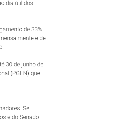
o dia útil dos
pagamento de 33%
a mensalmente e de
o.
até 30 de junho de
onal (PGFN) que
nadores. Se
os e do Senado.