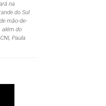
ará na
rande do Sul.
o de mão-de-
, além do
 CNI, Paula