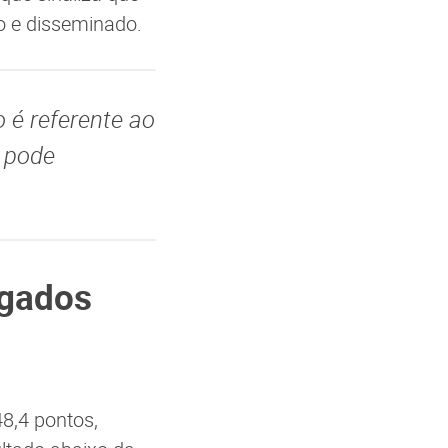
o e disseminado.
o é referente ao
 pode
egados
48,4 pontos,