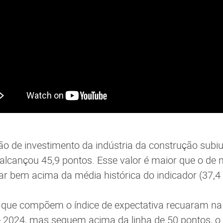
ção de investimento da indústria da construção subiu
e alcançou 45,9 pontos. Esse valor é maior que o de
ar bem acima da média histórica do indicador (37,4
s que compõem o índice de expectativa recuaram n
e 2024, mas seguem acima da linha de 50 pontos, o 