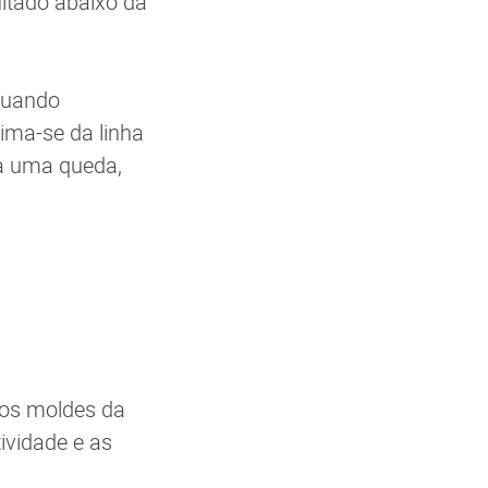
ltado abaixo da
quando
ima-se da linha
ra uma queda,
 os moldes da
ividade e as