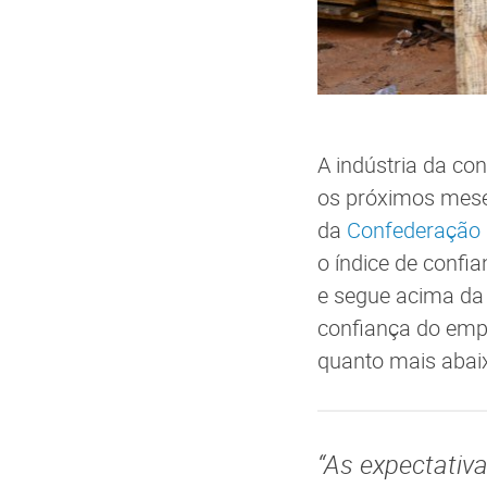
A indústria da co
os próximos mes
da
Confederação N
o índice de confi
e segue acima da 
confiança do empr
quanto mais abaix
“As expectativ