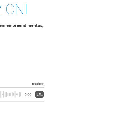
z CNI
r em empreendimentos,
readme
1.0x
0:00