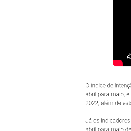
O índice de inten
abril para maio, 
2022, além de est
Já os indicadore
abril para maio d