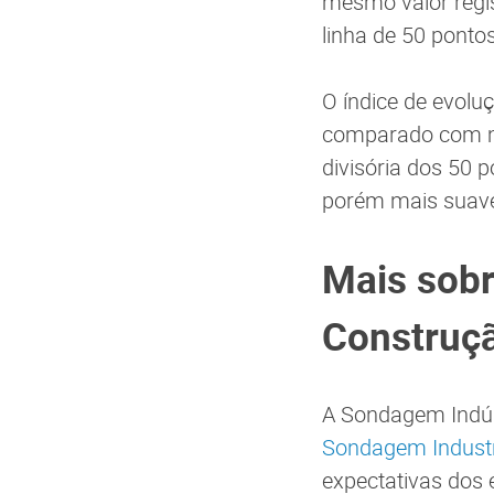
mesmo valor regi
linha de 50 ponto
O índice de evol
comparado com ma
divisória dos 50 
porém mais suave
Mais sobr
Construç
A Sondagem Indús
Sondagem Industr
expectativas dos 