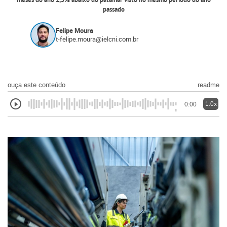
meses do ano 2,5% abaixo do patamar visto no mesmo período do ano
passado
Felipe Moura
t-felipe.moura@ielcni.com.br
ouça este conteúdo
readme
1.0x
0:00