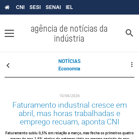
CNI
SESI
SENAI
IEL
agência de notícias da
indústria
NOTÍCIAS
Economia
10/06/2026
Faturamento industrial cresce em
abril, mas horas trabalhadas e
emprego recuam, aponta CNI
Faturamento subiu 0,5% em relação a março, mas fecha os primeiros quatro