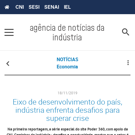
CNI
SESI
SENAI
IEL
agência de notícias da
indústria
NOTÍCIAS
Economia
18/11/2019
Eixo de desenvolvimento do país,
indústria enfrenta desafios para
superar crise
Na primeira reportagem, a série especial do site Poder 360, com apoio da