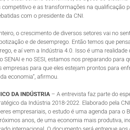
s competitivo e as transformações na qualificação p
atidas com o presidente da CNI.
teiro, o crescimento de diversos setores vai no sen
botização e de desemprego. Então temos que pen
go, e aí vem a Indústria 4.0. Isso é uma realidade 
 no SENAI e no SESI, estamos nos preparando para qu
s empresas para que eles estejam prontos para enfr
da economia”, afirmou.
ICO DA INDÚSTRIA
– A entrevista faz parte do esp
atégico da Indústria 2018-2022. Elaborado pela CN
deres empresariais, o estudo é uma agenda para o Bra
próximos anos, de uma economia mais produtiva, in
ado internacional. O documento será entregue aos