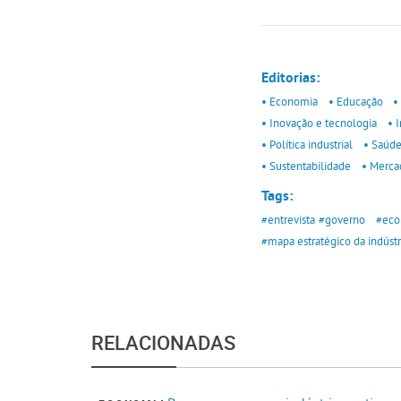
Editorias:
• Economia
• Educação
•
• Inovação e tecnologia
• I
• Política industrial
• Saúde
• Sustentabilidade
• Merca
Tags:
#entrevista
#governo
#eco
#mapa estratégico da indústr
RELACIONADAS