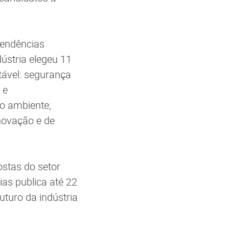
tendências
ústria elegeu 11
tável: segurança
 e
io ambiente;
 inovação e de
stas do setor
ias publica até 22
uturo da indústria