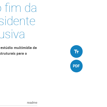
 fim da
esidente
usiva
 estúdio multimídia da
struturais para o
readme