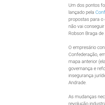
Um dos pontos fo
lançado pela
Conf
propostas para o 
não vai conseguir
Robson Braga de 
O empresário conv
Confederação, em
mapa anterior (e
governança e ref
insegurança juríd
Andrade.
As mudanças nece
revolução industr