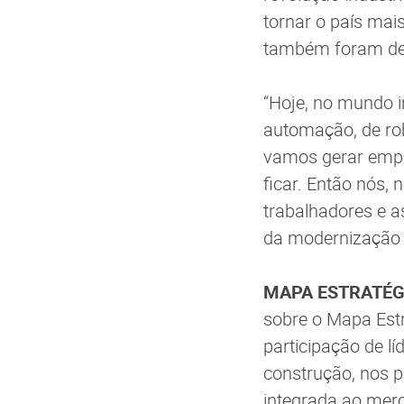
tornar o país mai
também foram deb
“Hoje, no mundo in
automação, de ro
vamos gerar empre
ficar. Então nós,
trabalhadores e a
da modernização 
MAPA ESTRATÉG
sobre o Mapa Estr
participação de lí
construção, nos 
integrada ao merc