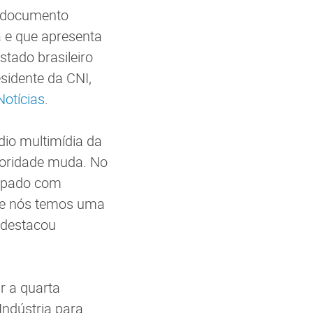
documento
e que apresenta
stado brasileiro
sidente da CNI,
Notícias
.
dio multimídia da
ioridade muda. No
cupado com
ue nós temos uma
, destacou
 a quarta
Indústria para