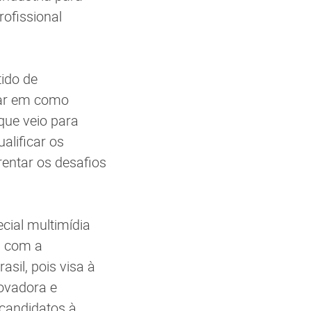
rofissional
tido de
sar em como
que veio para
alificar os
entar os desafios
ecial multimídia
I com a
sil, pois visa à
ovadora e
 candidatos à