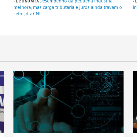
Desempenho da pequena indústria
ECONOMIA
melhora, mas carga tributária e juros ainda travam o
in
setor, diz CNI