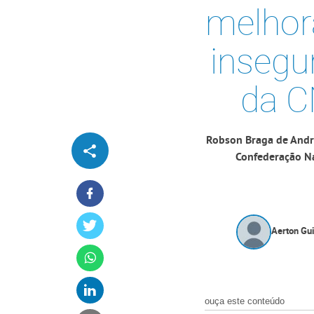
melhor
insegur
da C
Robson Braga de Andra
Confederação Nac
Aerton Gu
ouça este conteúdo