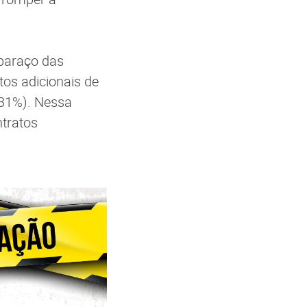
mbaraço das
os adicionais de
31%). Nessa
ntratos