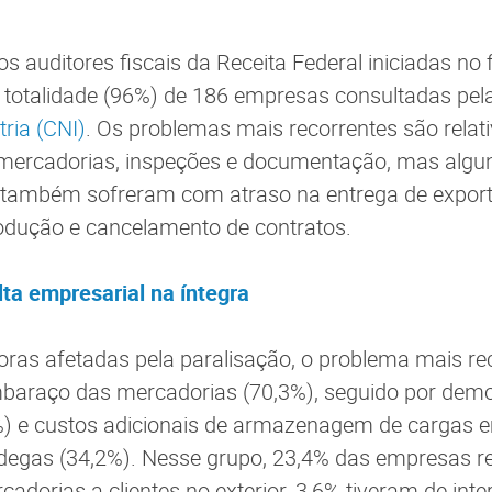
s auditores fiscais da Receita Federal iniciadas no 
 totalidade (96%) de 186 empresas consultadas pel
ria (CNI)
. Os problemas mais recorrentes são relat
ercadorias, inspeções e documentação, mas algu
r também sofreram com atraso na entrega de expor
odução e cancelamento de contratos.
lta empresarial na íntegra
oras afetadas pela paralisação, o problema mais rec
mbaraço das mercadorias (70,3%), seguido por dem
%) e custos adicionais de armazenagem de cargas 
ndegas (34,2%). Nesse grupo, 23,4% das empresas r
cadorias a clientes no exterior, 3,6% tiveram de int