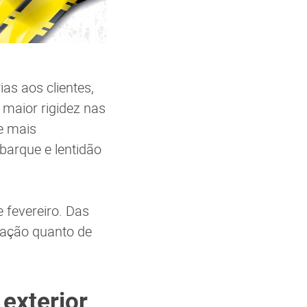
as aos clientes,
 maior rigidez nas
e mais
arque e lentidão
e fevereiro. Das
tação quanto de
exterior