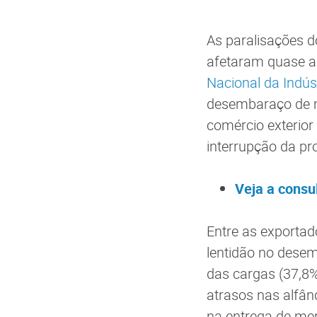
As paralisações do
afetaram quase a
Nacional da Indúst
desembaraço de m
comércio exterio
interrupção da pr
Veja a consu
Entre as exportad
lentidão no dese
das cargas (37,8
atrasos nas alfâ
na entrega de mer