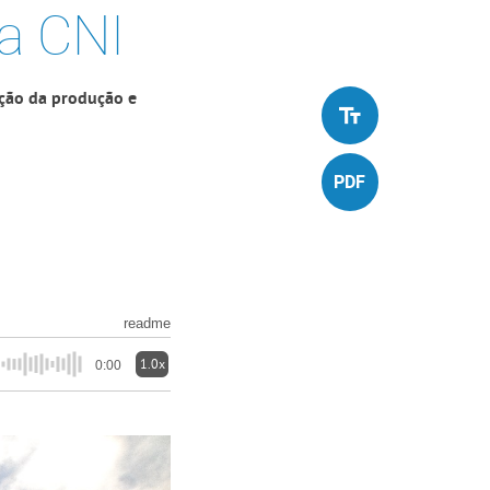
a CNI
pção da produção e
readme
1.0x
0:00