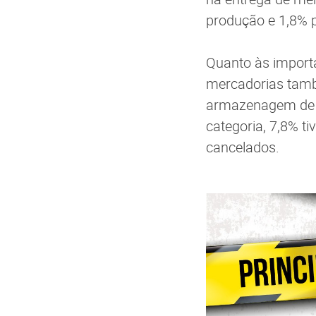
produção e 1,8% p
Quanto às import
mercadorias també
armazenagem de c
categoria, 7,8% t
cancelados.