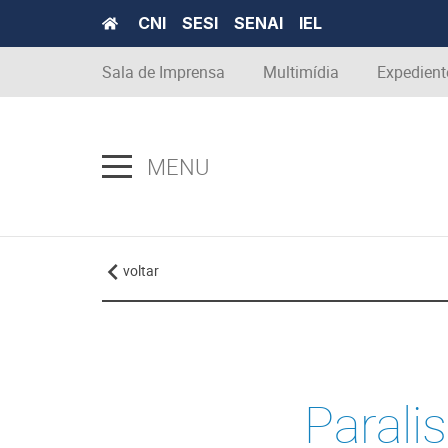
CNI
SESI
SENAI
IEL
Sala de Imprensa
Multimídia
Expedient
MENU
voltar
Parali