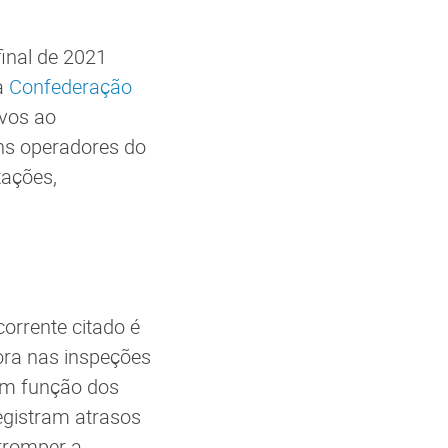
final de 2021
a
Confederação
ivos ao
ns operadores do
tações,
orrente citado é
ora nas inspeções
em função dos
egistram atrasos
erromper a