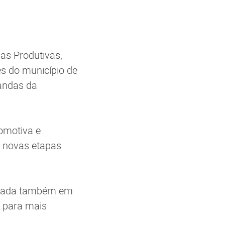
ias
Produtivas,
s do município de
mandas da
omotiva e
e novas etapas
alizada também em
para mais