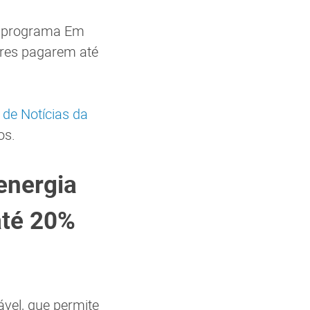
o programa Em
ores pagarem até
 de Notícias da
os.
energia
até 20%
vel, que permite