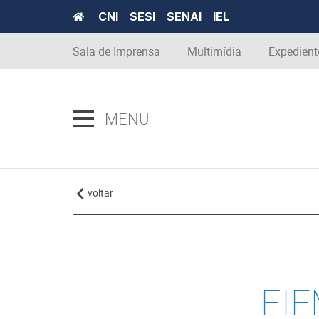
CNI
SESI
SENAI
IEL
Sala de Imprensa
Multimídia
Expedient
MENU
voltar
FIE