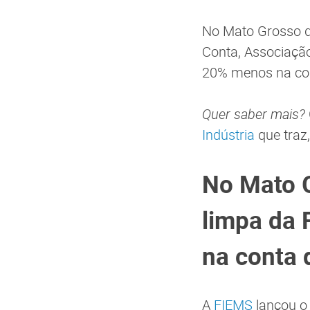
No Mato Grosso do
Conta, Associaçã
20% menos na con
Quer saber mais?
Indústria
que traz,
No Mato G
limpa da 
na conta 
A
FIEMS
lançou o