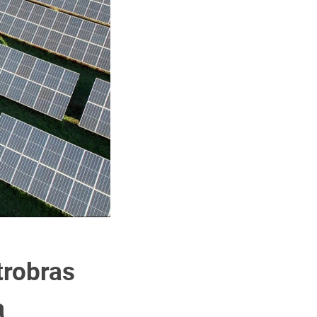
trobras
a