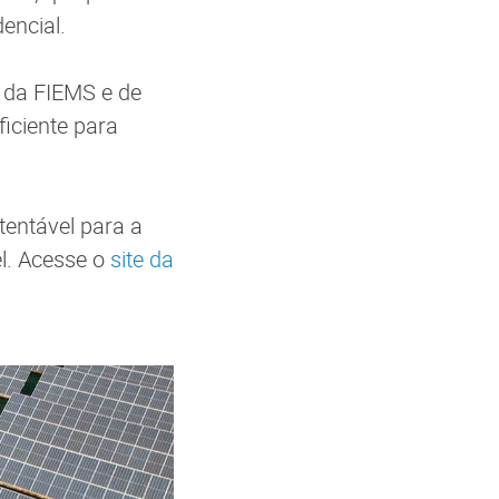
encial.
s da FIEMS e de
iciente para
entável para a
l. Acesse o
site da