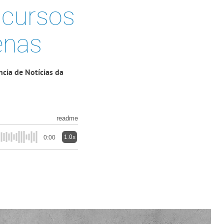
 cursos
enas
ncia de Notícias da
readme
1.0x
0:00