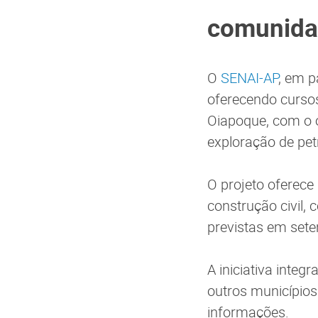
comunida
O
SENAI-AP
, em 
oferecendo curso
Oiapoque, com o o
exploração de pet
O projeto oferece
construção civil,
previstas em set
A iniciativa inte
outros município
informações.