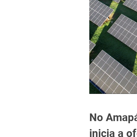
No Amapá:
inicia a o