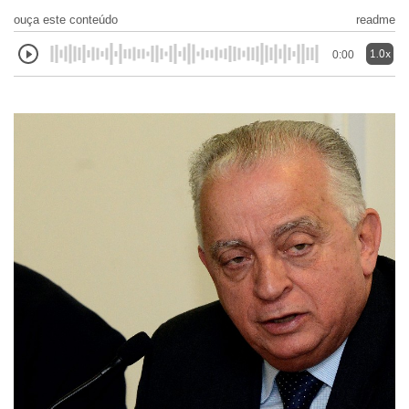
ouça este conteúdo
readme
1.0x
0:00