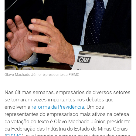
Olavo Machado Júnior é presidente da FIEMG
Nas últimas semanas, empresários de diversos setores
se tornaram vozes importantes nos debates que
envolvem a
reforma da Previdência
. Um dos
representantes do empresariado mais ativos na defesa
da votação do texto é Olavo Machado Júnior, presidente
da Federação das Indústria do Estado de Minas Gerais
(
FIEMG
), que lamenta a demora na mudança das regras