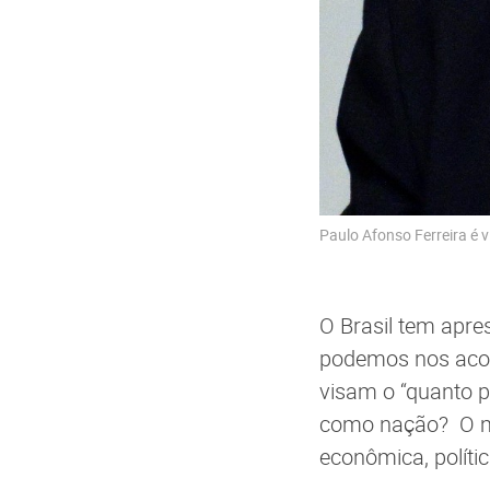
Paulo Afonso Ferreira é 
O Brasil tem apre
podemos nos aco
visam o “quanto 
como nação? O mo
econômica, política