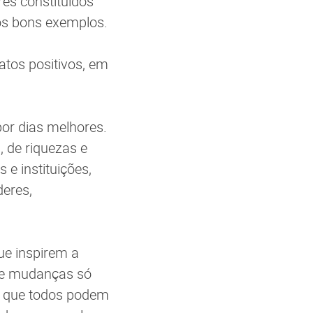
es constituídos
 os bons exemplos.
atos positivos, em
 por dias melhores.
, de riquezas e
e instituições,
deres,
e inspirem a
s e mudanças só
e que todos podem