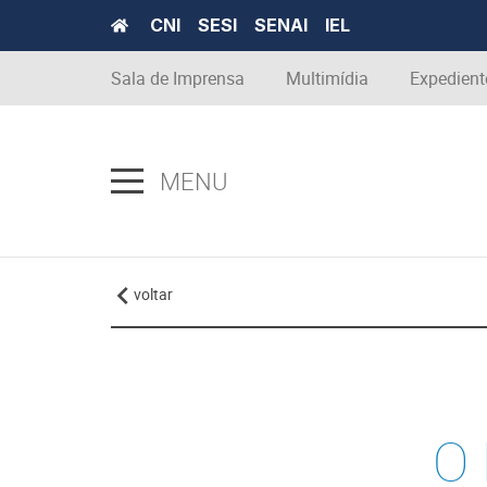
CNI
SESI
SENAI
IEL
Sala de Imprensa
Multimídia
Expedient
MENU
voltar
O 