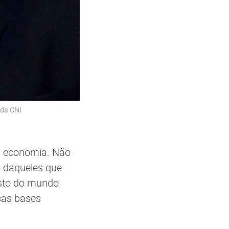
 da CNI
da economia. Não
 daqueles que
esto do mundo
sas bases