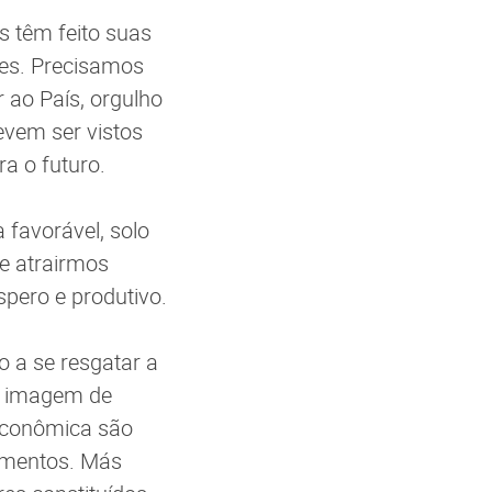
 têm feito suas
res. Precisamos
r ao País, orgulho
evem ser vistos
a o futuro.
 favorável, solo
e atrairmos
pero e produtivo.
 a se resgatar a
 A imagem de
e econômica são
timentos. Más