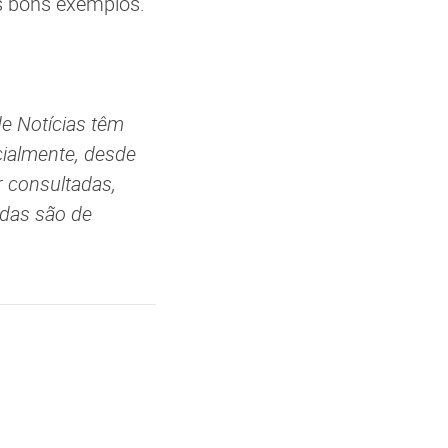
s bons exemplos.
de Notícias têm
cialmente, desde
r consultadas,
adas são de