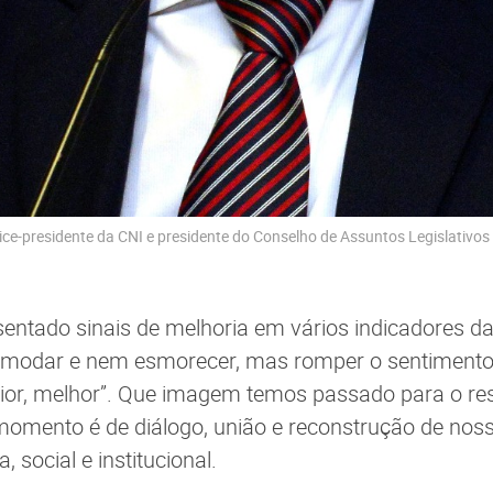
vice-presidente da CNI e presidente do Conselho de Assuntos Legislativos
sentado sinais de melhoria em vários indicadores 
modar e nem esmorecer, mas romper o sentimento
pior, melhor”. Que imagem temos passado para o r
mento é de diálogo, união e reconstrução de nos
, social e institucional.