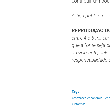
contribuir um po
Artigo publico no 
REPRODUÇÃO DO
entre 4 e 5 mil c
que a fonte seja c
previamente, pelo
responsabilidade 
Tags:
#confiança
#economia
#cn
#reformas