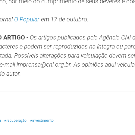
uco, por meio do cumprimento de seus deveres e do
jornal
O Popular
em 17 de outubro.
 ARTIGO
- Os artigos publicados pela Agência CNI 
aracteres e podem ser reproduzidos na íntegra ou par
itada. Possíveis alterações para veiculação devem se
 e-mail imprensa@cni.org.br. As opiniões aqui veicul
do autor.
i
#recuperação
#investimento