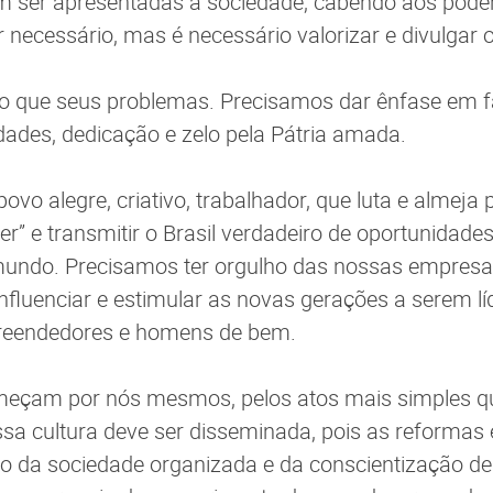
m ser apresentadas à sociedade, cabendo aos poder
r necessário, mas é necessário valorizar e divulgar
do que seus problemas. Precisamos dar ênfase em f
dades, dedicação e zelo pela Pátria amada.
povo alegre, criativo, trabalhador, que luta e almeja
r” e transmitir o Brasil verdadeiro de oportunidades
undo. Precisamos ter orgulho das nossas empresas 
fluenciar e estimular as novas gerações a serem lí
reendedores e homens de bem.
çam por nós mesmos, pelos atos mais simples qu
Essa cultura deve ser disseminada, pois as reforma
io da sociedade organizada e da conscientização d