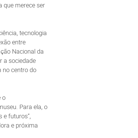
va que merece ser
iência, tecnologia
exão entre
ração Nacional da
r a sociedade
 no centro do
 o
useu. Para ela, o
 e futuros”,
adora e próxima