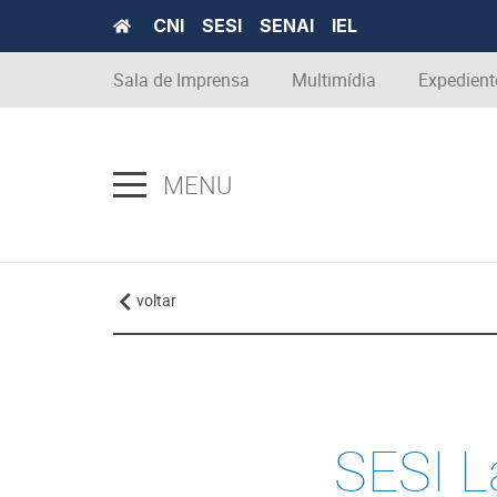
CNI
SESI
SENAI
IEL
Sala de Imprensa
Multimídia
Expedient
MENU
voltar
SESI L