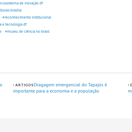
ecossistema de inovação df
lturais brasília
#reconhecimento institucional
a e tecnologia df
e
#museu de ciência no brasil
 o
Dragagem emergencial do Tapajós é
ARTIGOS
importante para a economia e a população
m