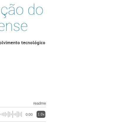
ição do
iense
volvimento tecnológico
readme
1.0x
0:00