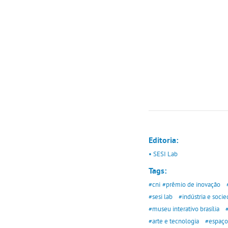
Editoria:
• SESI Lab
Tags:
#cni
#prêmio de inovação
#sesi lab
#indústria e soci
#museu interativo brasília
#arte e tecnologia
#espaço 