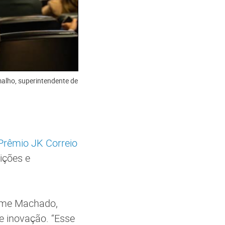
malho, superintendente de
Prêmio JK Correio
uições e
erme Machado,
 e inovação. “Esse