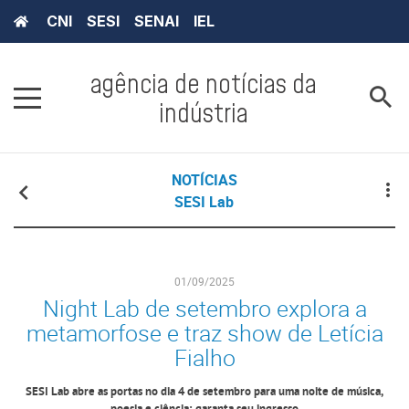
CNI
SESI
SENAI
IEL
agência de notícias da
indústria
NOTÍCIAS
SESI Lab
01/09/2025
Night Lab de setembro explora a
metamorfose e traz show de Letícia
Fialho
SESI Lab abre as portas no dia 4 de setembro para uma noite de música,