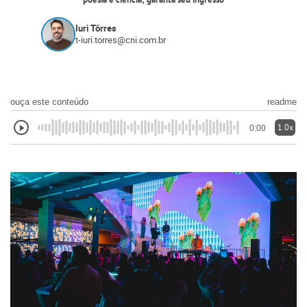
poesia e ciência; garanta seu ingresso
Iuri Tôrres
t-iuri.torres@cni.com.br
ouça este conteúdo
readme
1.0x
0:00