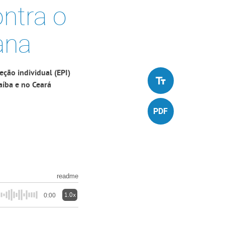
ontra o
ana
ção individual (EPI)
aíba e no Ceará
readme
1.0x
0:00