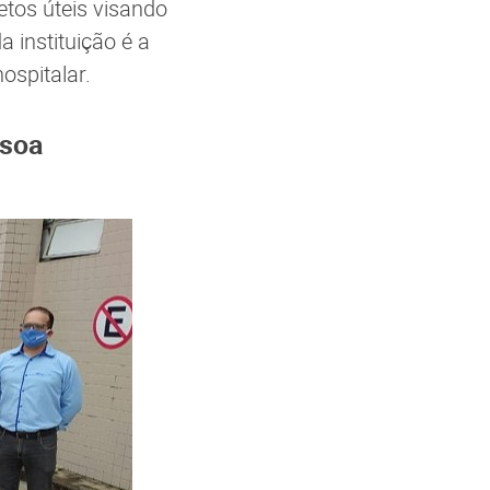
etos úteis visando
 instituição é a
ospitalar.
ssoa