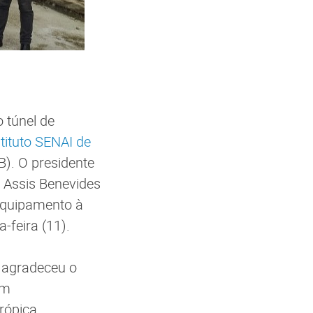
 túnel de
stituto SENAI de
). O presidente
e Assis Benevides
 equipamento à
-feira (11).
, agradeceu o
um
trópica.