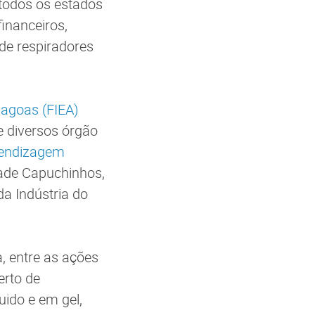
 todos os estados
inanceiros,
de respiradores
lagoas (FIEA)
e diversos órgão
rendizagem
ade Capuchinhos,
a Indústria do
, entre as ações
rto de
uido e em gel,