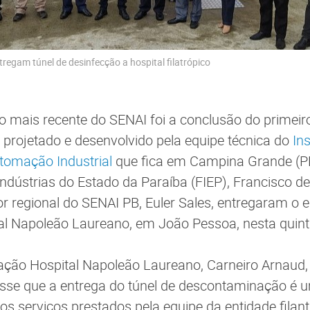
regam túnel de desinfecção a hospital filatrópico
o mais recente do SENAI foi a conclusão do primeiro
projetado e desenvolvido pela equipe técnica do
In
tomação Industrial
que fica em Campina Grande (PB
ndústrias do Estado da Paraíba (FIEP), Francisco d
tor regional do SENAI PB, Euler Sales, entregaram o
al Napoleão Laureano, em João Pessoa, nesta quinta
ação Hospital Napoleão Laureano, Carneiro Arnaud
disse que a entrega do túnel de descontaminação é 
s serviços prestados pela equipe da entidade filan