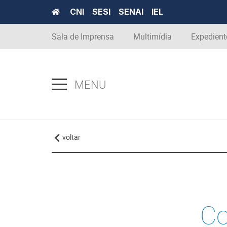
CNI
SESI
SENAI
IEL
Sala de Imprensa
Multimídia
Expedient
MENU
voltar
Co