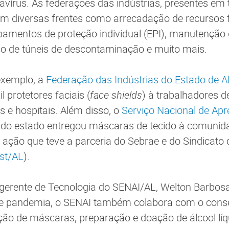
vírus. As federações das indústrias, presentes em
em diversas frentes como arrecadação de recursos f
amentos de proteção individual (EPI), manutenção 
ão de túneis de descontaminação e muito mais.
exemplo, a
Federação das Indústrias do Estado de A
 protetores faciais (
face shields
) à trabalhadores d
as e hospitais. Além disso, o
Serviço Nacional de Ap
do estado entregou máscaras de tecido à comunid
ção que teve a parceria do Sebrae e do Sindicato d
est/AL
).
gerente de Tecnologia do SENAI/AL, Welton Barbosa
 pandemia, o SENAI também colabora com o conse
ção de máscaras, preparação e doação de álcool líq