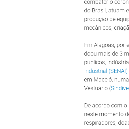
combater o corona
do Brasil, atuam 
produção de equip
mecânicos, criaç
Em Alagoas, por 
doou mais de 3 mil
públicos, indústri
Industrial (SENAI)
em Maceió, numa a
Vestuário (
Sindiv
De acordo com o 
neste momento de
respiradores, doa