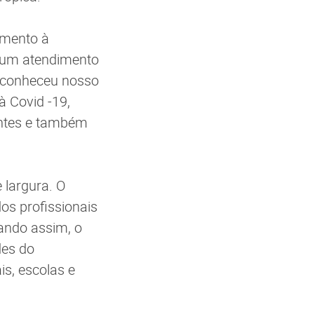
imento à
 um atendimento
reconheceu nosso
 Covid -19,
entes e também
 largura. O
os profissionais
ando assim, o
des do
is, escolas e