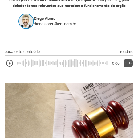
Fiscais (Carf) estarão reunidos nesta terça e quarta-feira (30 e 31), para
debater temas relevantes que norteiam o funcionamento do órgão
Diego Abreu
diego.abreu@cni.com.br
ouça este conteúdo
readme
1.0x
0:00