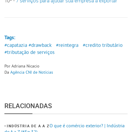
10ª -
7 serviços para ajudar sua empresa a exportar
Tags:
#capatazia
#drawback
#reintegra
#credito tributário
#tributação de serviços
Por Adriana Nicacio
Da
Agência CNI de Notícias
RELACIONADAS
O que é comércio exterior? | Indústria
INDÚSTRIA DE A A Z
de A a Z (#Ep.32)