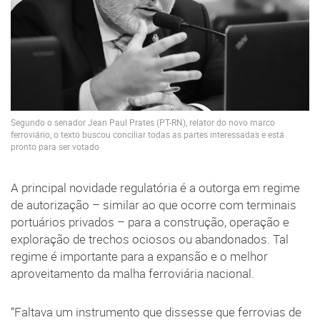
Segundo o senador Jean Paul Prates (PT-RN), relator do novo marco
ferroviário, o texto buscou conciliar todas as partes interessadas e está
pronto para ser votado
A principal novidade regulatória é a outorga em regime
de autorização – similar ao que ocorre com terminais
portuários privados – para a construção, operação e
exploração de trechos ociosos ou abandonados. Tal
regime é importante para a expansão e o melhor
aproveitamento da malha ferroviária nacional.
“Faltava um instrumento que dissesse que ferrovias de