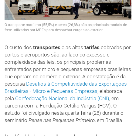
O transporte marítimo (55,5%) e aéreo (26,8%) são os principais modais de
frete utilizados por MPEs para despachar cargas ao exterior
O custo dos
transportes
e as altas
tarifas
cobradas por
portos e aeroportos são, ao lado do excesso e
complexidade das leis, os principais problemas
enfrentados por micro e pequenas empresas brasileiras
que operam no comércio exterior. A constatação é da
pesquisa
Desafios à Competitividade das Exportações
Brasileiras - Micro e Pequenas Empresas
, elaborada
pela
Confederação Nacional da Indústria (CNI)
, em
parceria com a Fundação Getúlio Vargas (FGV). O
estudo foi divulgado nesta quarta-feira (28) durante o
seminário
Pense nas Pequenas Primeiro
, em Brasília.