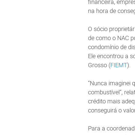
financeira, empre
na hora de conseg
O sócio proprietá
de como o NAC pod
condomínio de dis
Ele encontrou a s
Grosso (
FIEMT
).
“Nunca imaginei 
combustível”, rel
crédito mais adeq
conseguirá o valo
Para a coordenad