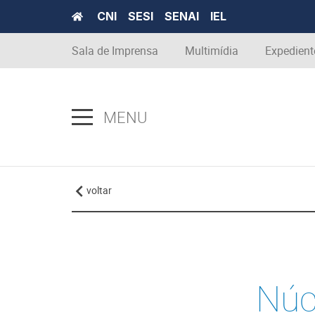
CNI
SESI
SENAI
IEL
Sala de Imprensa
Multimídia
Expedient
MENU
voltar
Núc