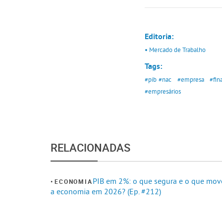
Editoria:
• Mercado de Trabalho
Tags:
#pib
#nac
#empresa
#fin
#empresários
RELACIONADAS
PIB em 2%: o que segura e o que mov
ECONOMIA
a economia em 2026? (Ep. #212)