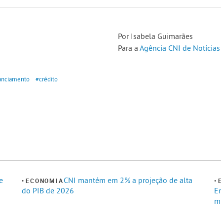
Por Isabela Guimarães
Para a
Agência CNI de Notícias
anciamento
#crédito
e
CNI mantém em 2% a projeção de alta
ECONOMIA
do PIB de 2026
E
m