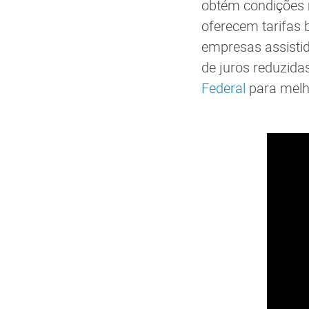
obtém condições m
oferecem tarifas 
empresas assisti
de juros reduzid
Federal
para melho