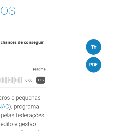
nos
 chances de conseguir
readme
1.0x
0:00
icros e pequenas
NAC
), programa
o pelas federações
édito e gestão