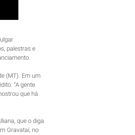
ulgar
os, palestras e
nanciamento.
rde (MT). Em um
dito. “A gente
mostrou que há
iana, que o diga.
em Gravataí, no