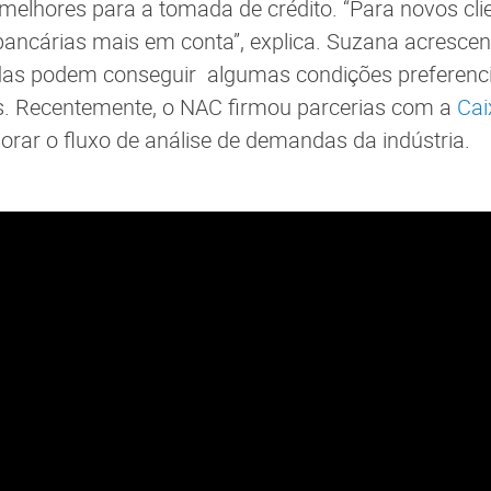
elhores para a tomada de crédito. “Para novos clie
bancárias mais em conta”, explica. Suzana acrescen
das podem conseguir algumas condições preferenci
as. Recentemente, o NAC firmou parcerias com a
Cai
rar o fluxo de análise de demandas da indústria.