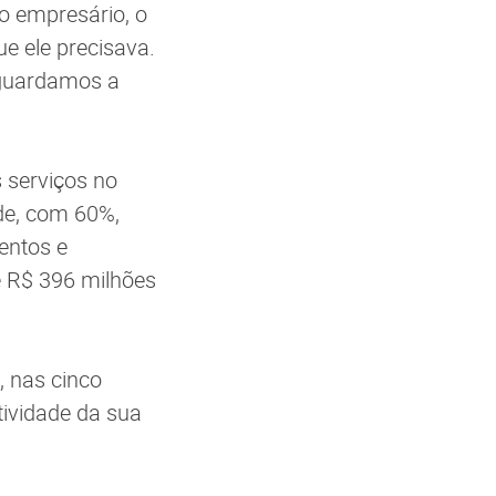
o empresário, o
e ele precisava.
aguardamos a
 serviços no
de, com 60%,
entos e
e R$ 396 milhões
, nas cinco
tividade da sua