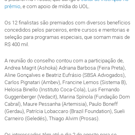
prêmio
, e com apoio de mídia do UOL.
Os 12 finalistas são premiados com diversos benefícios
concedidos pelos parceiros, entre cursos e mentorias e
seleção para programas especiais, que somam mais de
R$ 400 mil.
A reunião do conselho contou com a participação de,
Andrea Magrit (Ashoka) Adriana Barbosa (Feira Preta),
Aline Gonçalves e Beatriz Eufrásio (SBSA Advogados),
Carlos Pignatari (Ambev), Francine Lemos (Sistema B),
Heloisa Binello (Instituto Coca-Cola), Luis Fernando
Guggenberger (Vedacit), Marina Spínola (Fundação Dom
Cabral), Maure Pessanha (Artemisia), Paulo Boneff
(Gerdau), Patrícia Lobaccaro (Brazil Foundation), Sueli
Carneiro (Geledés), Thiago Alvim (Prosas).
Os interessados têm até o dia 2 de agosto para se