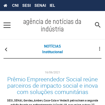
CNI
SESI
SENAI
IEL
agência de notícias da
indústria
NOTÍCIAS
Institucional
16/06/2021
Prêmio Empreendedor Social reúne
parceiros de impacto social e inova
com soluções comunitárias
SESI, SENAI, Gerdau, Ambev, Coca-Cola e Vedacit patrocinam a segunda