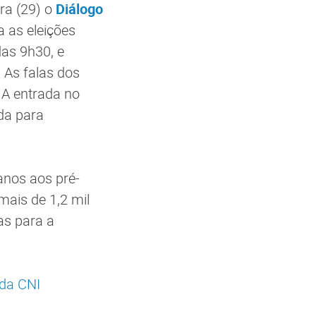
ra (29) o
Diálogo
 as eleições
das 9h30, e
 As falas dos
 A entrada no
da para
anos aos pré-
mais de 1,2 mil
as para a
 da CNI