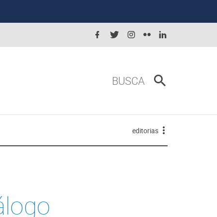
BUSCA
editorias
álogo