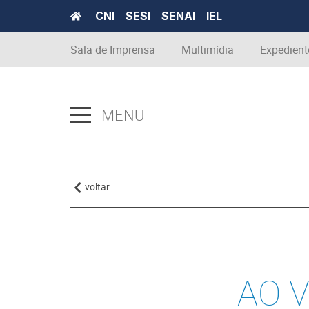
CNI
SESI
SENAI
IEL
Sala de Imprensa
Multimídia
Expedient
MENU
voltar
AO V