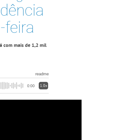
idência
-feira
á com mais de 1,2 mil
readme
1.0x
0:00