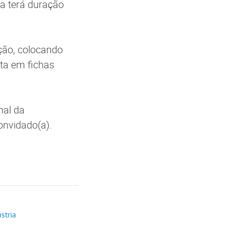
va terá duração
ção, colocando
ta em fichas
nal da
convidado(a).
stria