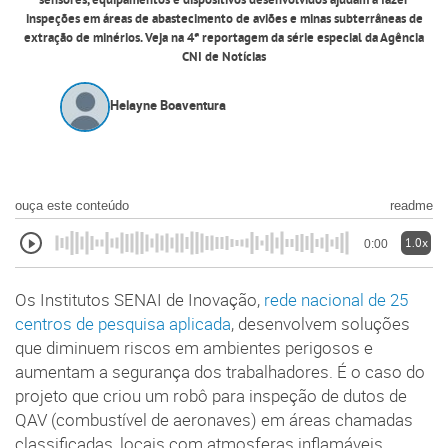
sensores, equipamentos e dispositivos desenvolvidos ajudam a fazer
inspeções em áreas de abastecimento de aviões e minas subterrâneas de
extração de minérios. Veja na 4ª reportagem da série especial da Agência
CNI de Notícias
Helayne Boaventura
ouça este conteúdo
readme
1.0x
0:00
Os Institutos SENAI de Inovação,
rede nacional de 25
centros de pesquisa aplicada
, desenvolvem soluções
que diminuem riscos em ambientes perigosos e
aumentam a segurança dos trabalhadores. É o caso do
projeto que criou um robô para inspeção de dutos de
QAV (combustível de aeronaves) em áreas chamadas
classificadas, locais com atmosferas inflamáveis,