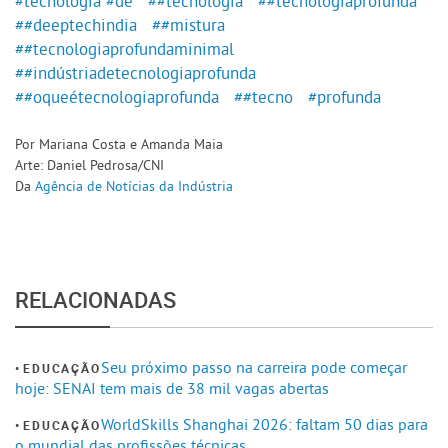
#tecnologia
#de
##tecnologia
##tecnologiaprofunda
##deeptechindia
##mistura
##tecnologiaprofundaminimal
##indústriadetecnologiaprofunda
##oqueétecnologiaprofunda
##tecno
#profunda
Por Mariana Costa e Amanda Maia
Arte: Daniel Pedrosa/CNI
Da
Agência de Notícias da Indústria
RELACIONADAS
Seu próximo passo na carreira pode começar
EDUCAÇÃO
hoje: SENAI tem mais de 38 mil vagas abertas
WorldSkills Shanghai 2026: faltam 50 dias para
EDUCAÇÃO
o mundial das profissões técnicas