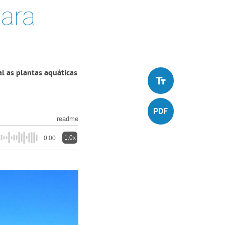
para
o
al as plantas aquáticas
readme
1.0x
0:00