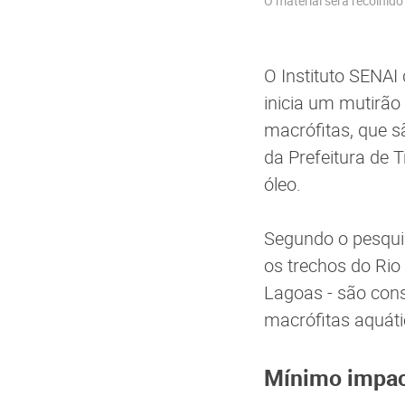
O material será recolhid
O Instituto SENAI
inicia um mutirão
macrófitas, que s
da Prefeitura de 
óleo.
Segundo o pesquis
os trechos do Rio
Lagoas - são cons
macrófitas aquáti
Mínimo impa