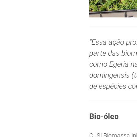
“Essa ação pro
parte das biom
como Egeria na
domingensis (t
de espécies co
Bio-óleo
O ISI Biomassa in