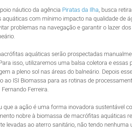
poio náutico da agência
Piratas da Ilha
, busca retir
as aquáticas com mínimo impacto na qualidade de á
itar problemas na navegação e garantir o lazer dos
eário.
macrófitas aquáticas serão prospectadas manualmen
ara isso, utilizaremos uma balsa coletora e essas 
em a pleno sol nas áreas do balneário. Depois esse
do ao ISI Biomassa para as rotinas de processamen
u Fernando Ferreira.
u que a ação é uma forma inovadora sustentável co
mento nobre à biomassa de macrófitas aquáticas re
e levadas ao aterro sanitário, não tendo nenhuma ut