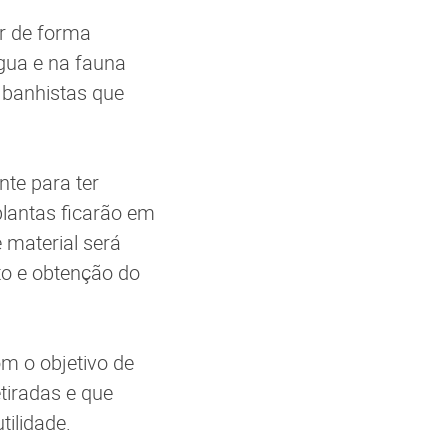
ar de forma
gua e na fauna
 banhistas que
te para ter
plantas ficarão em
 material será
to e obtenção do
m o objetivo de
tiradas e que
ilidade.