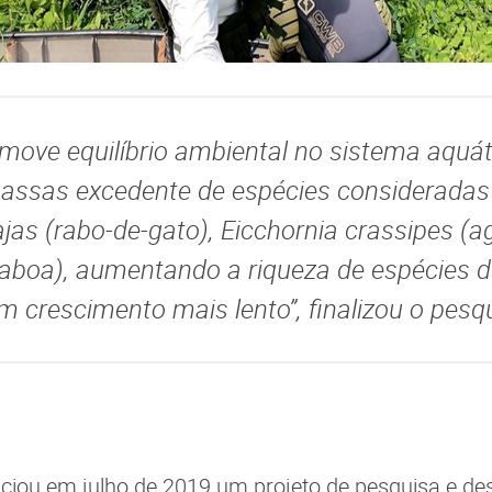
move equilíbrio ambiental no sistema aquátic
assas excedente de espécies consideradas
jas (rabo-de-gato), Eicchornia crassipes (
aboa), aumentando a riqueza de espécies d
m crescimento mais lento”, finalizou o pesq
iciou em julho de 2019 um projeto de pesquisa e d