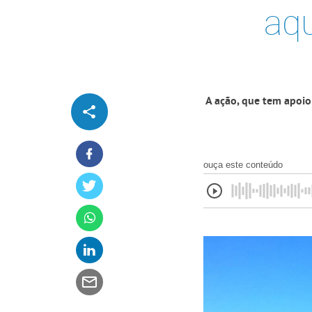
aqu
A ação, que tem apoio 
ouça este conteúdo