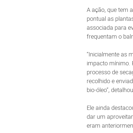
A ação, que tem a
pontual as plant
associada para ev
frequentam o baln
“Inicialmente as 
impacto mínimo. P
processo de secag
recolhido e envia
bio-óleo”, detalho
Ele ainda destaco
dar um aproveita
eram anteriorment