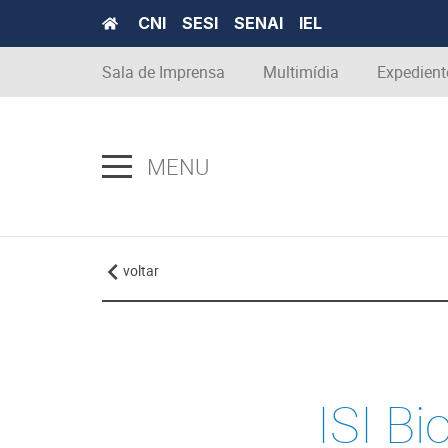
CNI
SESI
SENAI
IEL
Sala de Imprensa
Multimídia
Expedient
MENU
voltar
ISI Bi