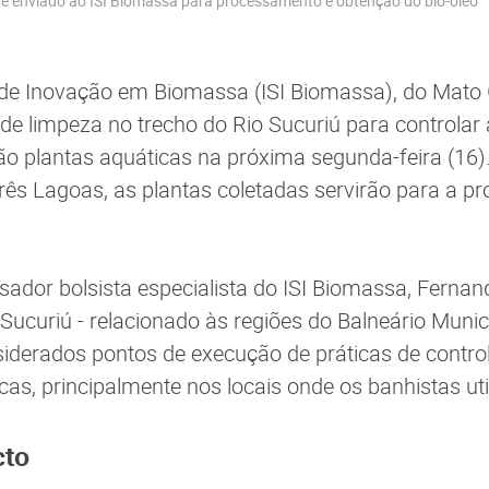
o e enviado ao ISI Biomassa para processamento e obtenção do bio-óleo
 de Inovação em Biomassa (ISI Biomassa), do Mato 
 de limpeza no trecho do Rio Sucuriú para controla
ão plantas aquáticas na próxima segunda-feira (16)
Três Lagoas, as plantas coletadas servirão para a pr
ador bolsista especialista do ISI Biomassa, Fernand
 Sucuriú - relacionado às regiões do Balneário Munic
iderados pontos de execução de práticas de contro
cas, principalmente nos locais onde os banhistas uti
cto