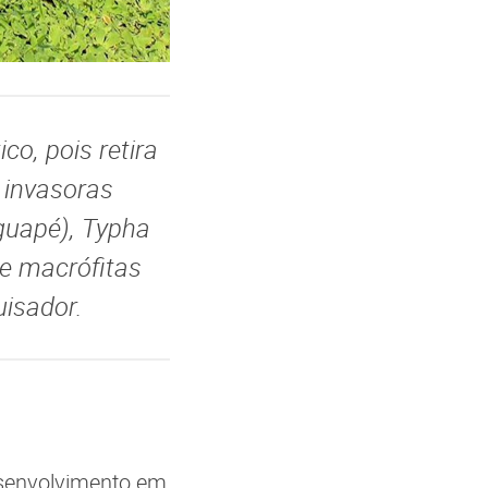
o, pois retira
 invasoras
aguapé), Typha
e macrófitas
uisador.
esenvolvimento em