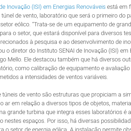
 de Inovação (ISI) em Energias Renováveis
está em f
nel de vento, laboratório que será o primeiro do p
setor eólico. “Trata-se de um equipamento de gran
ara o setor, que estará disponível para diversos te
irecionados à pesquisa e ao desenvolvimento de in
ou o diretor do Instituto SENAI de Inovação (ISI) em
go Mello. Ele destacou também que há diversos out
atório, como calibração de equipamento e avaliação
etidos a intensidades de ventos variáveis.
e túneis de vento são estruturas que propiciam a s
ar em relação a diversos tipos de objetos, materia
 grande turbina que integra esses laboratórios é 
o nestes espaços. Por isso, há diversas possibilidad
a o setor de energia eólica. A instalação permite ob