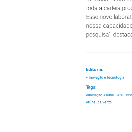
toda a cadeia pro
Esse novo laborat
nossa capacidade 
pesquisa”, destaca
Editoria:
• Inovação e tecnologia
Tags:
#inovação
#senai
#isi
#in
#túnel de vento