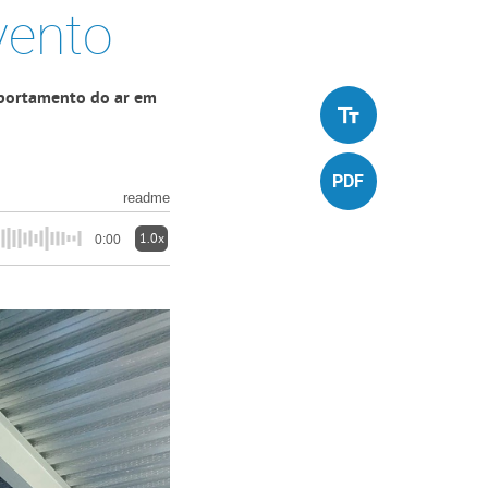
vento
mportamento do ar em
readme
1.0x
0:00