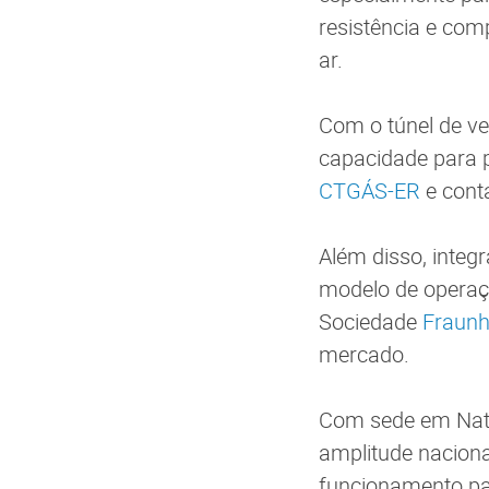
resistência e co
ar.
Com o túnel de ve
capacidade para p
CTGÁS-ER
e cont
Além disso, integ
modelo de operaçã
Sociedade
Fraunh
mercado.
Com sede em Nata
amplitude nacional
funcionamento pa