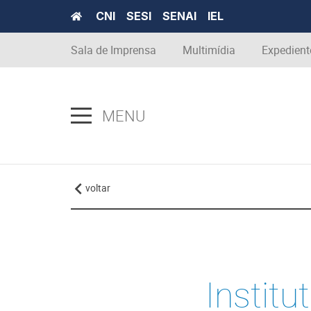
CNI
SESI
SENAI
IEL
Sala de Imprensa
Multimídia
Expedient
MENU
voltar
Instit