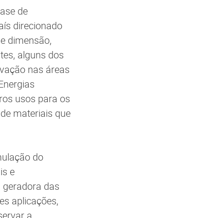
ase de
aís direcionado
de dimensão,
stes, alguns dos
ovação nas áreas
 Energias
ros usos para os
 de materiais que
imulação do
is e
a geradora das
es aplicações,
servar a