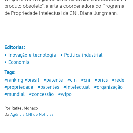
produto obsoleto”, alerta a coordenadora do Programa
de Propriedade Intelectual da CNI, Diana Jungmann.
Editorias:
• Inovação e tecnologia
• Política industrial
• Economia
Tags:
#ranking
#brasil
#patente
#cin
#cni
#brics
#rede
#propriedade
#patentes
#intelectual
#organização
#mundial
#concessão
#wipo
Por Rafael Monaco
Da
Agência CNI de Notícias