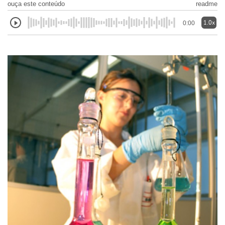
ouça este conteúdo
readme
1.0x
0:00