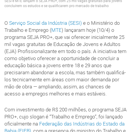
SESI e MTE lançam o SEJA PRO+, com 25 mil vagas gratuitas para jovens
concluírem os estudos e se qualificarem pro mercado de trabalho
O
Serviço Social da Indústria (SESI)
e o Ministério do
Trabalho e Emprego (
MTE
) lançaram hoje (10/4) o
programa SEJA PRO+, que vai oferecer inicialmente 25
mil vagas gratuitas de Educação de Jovens e Adultos
(EJA) Profissionalizante em todo o país. A iniciativa tem
como objetivo oferecer a oportunidade de concluir a
educação básica a jovens entre 18 e 29 anos que
precisaram abandonar a escola, mas também qualificá-
los tecnicamente em áreas com maior demanda por
mão de obra — ampliando, assim, as chances de
acesso a empregos melhores e mais estáveis.
Com investimento de R$ 200 milhões, o programa SEJA
PRO+, cujo slogan é “Trabalho e Emprego”, foi lançado
oficialmente na
Federação das Indústrias do Estado da
Bahia (FIEB)
, com a presença do ministro do Trabalho e