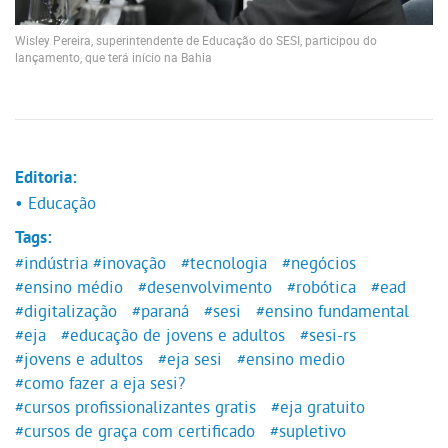
Wisley Pereira, superintendente de Educação do SESI, participou do
lançamento, que terá início na Bahia
Editoria:
• Educação
Tags:
#indústria
#inovação
#tecnologia
#negócios
#ensino médio
#desenvolvimento
#robótica
#ead
#digitalização
#paraná
#sesi
#ensino fundamental
#eja
#educação de jovens e adultos
#sesi-rs
#jovens e adultos
#eja sesi
#ensino medio
#como fazer a eja sesi?
#cursos profissionalizantes gratis
#eja gratuito
#cursos de graça com certificado
#supletivo