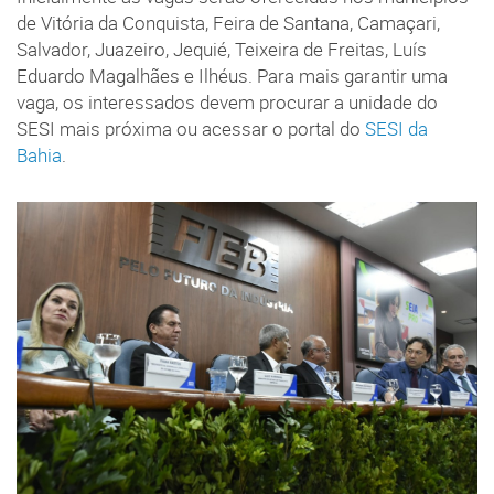
de Vitória da Conquista, Feira de Santana, Camaçari,
Salvador, Juazeiro, Jequié, Teixeira de Freitas, Luís
Eduardo Magalhães e Ilhéus. Para mais garantir uma
vaga, os interessados devem procurar a unidade do
SESI mais próxima ou acessar o portal do
SESI da
Bahia
.