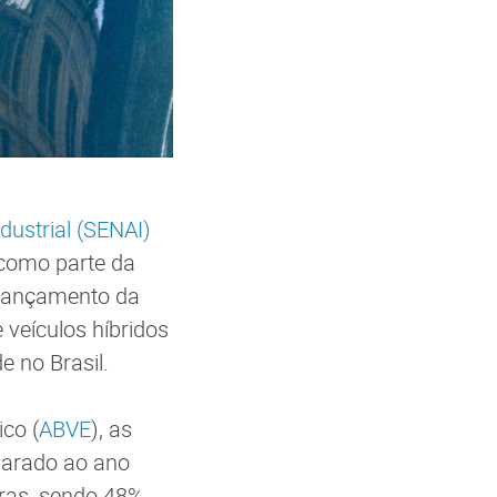
dustrial (SENAI)
 como parte da
lançamento da
 veículos híbridos
e no Brasil.
co (
ABVE
), as
parado ao ano
iras, sendo 48%