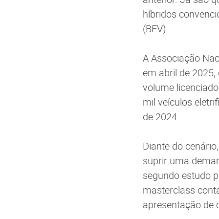
híbridos convencio
(BEV).
A Associação Naci
em abril de 2025,
volume licenciado
mil veículos elet
de 2024.
Diante do cenário
suprir uma deman
segundo estudo pr
masterclass conta
apresentação de o