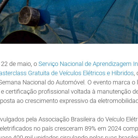
e 22 de maio, o
Serviço Nacional de Aprendizagem In
sterclass Gratuita de Veículos Elétricos e Híbridos
,
emana Nacional do Automóvel. O evento marca o 
e certificação profissional voltada à manutenção de
esposta ao crescimento expressivo da eletromobilidad
ulgados pela Associação Brasileira do Veículo Elétri
 eletrificados no país cresceram 89% em 2024 com
quase 400 mil unidades circulando pelas ruas brasile