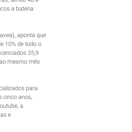
icos a bateria
favea), aponta que
de 10% de todo o
licenciados 35,9
ão ao mesmo mês
cializados para
 cinco anos,
Youtube, a
cas e