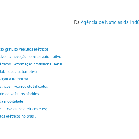
Da
Agência de Notícias da Indú
so gratuito veículos elétricos
ivo
#inovação no setor automotivo
tricos
#formação profissional senai
tabilidade automotiva
icação automotiva
tricos
#carros eletrificados
o de veículos híbridos
da mobilidade
el
#veículos elétricos e esg
los elétricos no brasil