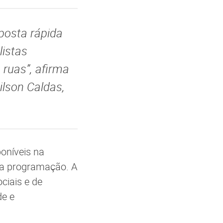
sposta rápida
listas
 ruas”, afirma
ilson Caldas,
poníveis na
e a programação. A
ciais e de
de e