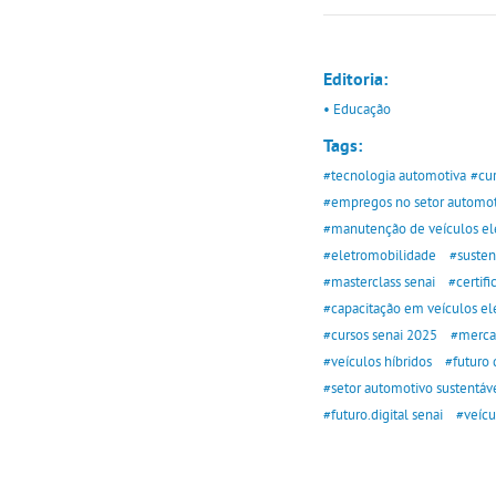
Editoria:
• Educação
Tags:
#tecnologia automotiva
#cur
#empregos no setor automot
#manutenção de veículos elé
#eletromobilidade
#susten
#masterclass senai
#certif
#capacitação em veículos elé
#cursos senai 2025
#mercad
#veículos híbridos
#futuro 
#setor automotivo sustentáv
#futuro.digital senai
#veícu