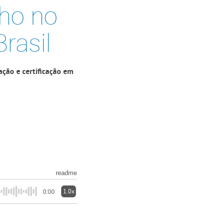
lho no
rasil
ção e certificação em
readme
1.0x
0:00