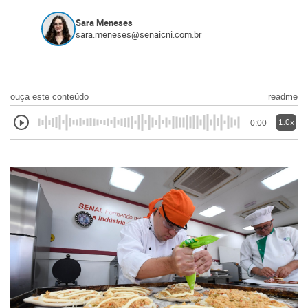
Sara Meneses
sara.meneses@senaicni.com.br
ouça este conteúdo
readme
1.0x
0:00