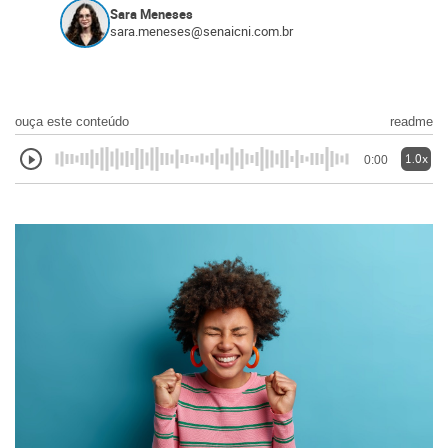
Sara Meneses
sara.meneses@senaicni.com.br
ouça este conteúdo
readme
1.0x
0:00