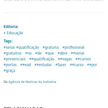
Editoria:
• Educação
Tags:
#senai
#qualificação
#gratuito
#profissional
#gratuitos
#no
#de
#que
#abre
##senai
#presenciais
##qualificação
##vagas
##cursos
#portas
##ead
##estudar
#fazer
##curso
##por
#graça
Da
Agência de Notícias da Indústria