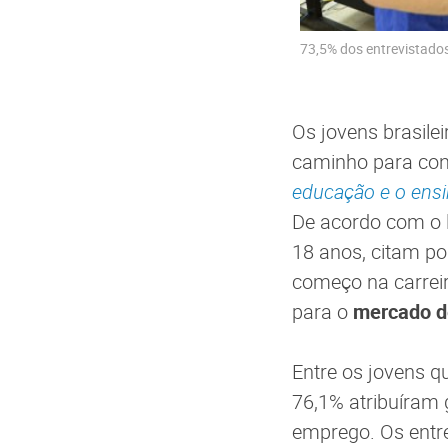
73,5% dos entrevistados
Os jovens brasile
caminho para con
educação e o ens
De acordo com o l
18 anos, citam po
começo na carreir
para o
mercado d
Entre os jovens q
76,1% atribuíram 
emprego. Os entre