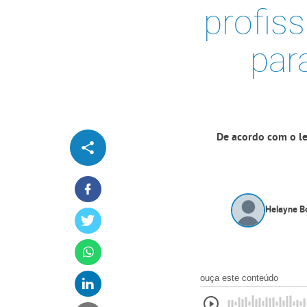
profis
par
De acordo com o le
Helayne B
ouça este conteúdo