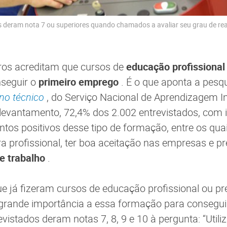
 deram nota 7 ou superiores quando chamados a avaliar seu grau de rea
iros acreditam que cursos de
educação profissiona
seguir o
primeiro emprego
. É o que aponta a pesq
ino técnico
, do Serviço Nacional de Aprendizagem Ind
evantamento, 72,4% dos 2.002 entrevistados, com i
ntos positivos desse tipo de formação, entre os qu
a profissional, ter boa aceitação nas empresas e p
e trabalho
.
ue já fizeram cursos de educação profissional ou pr
grande importância a essa formação para conseguir
vistados deram notas 7, 8, 9 e 10 à pergunta: “Util