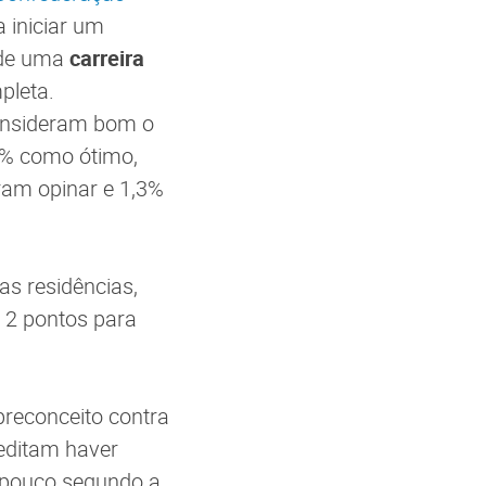
a iniciar um
e de uma
carreira
pleta.
consideram bom o
,6% como ótimo,
am opinar e 1,3%
as residências,
 2 pontos para
preconceito contra
reditam haver
 pouco segundo a