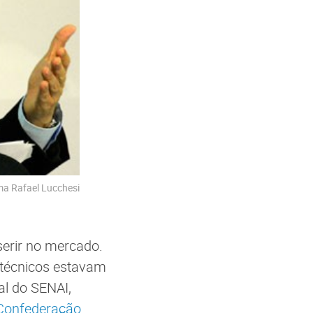
rma Rafael Lucchesi
serir no mercado.
 técnicos estavam
al do SENAI,
Confederação