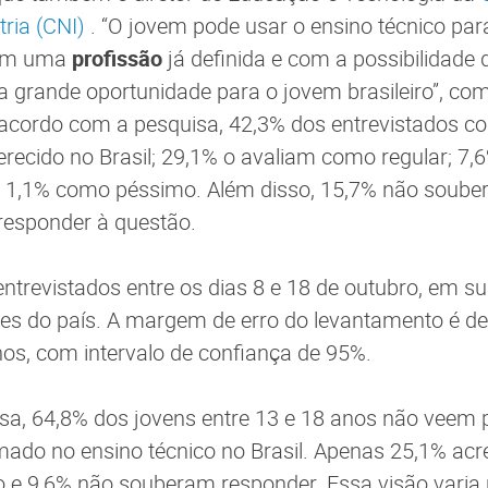
tria (CNI)
. “O jovem pode usar o ensino técnico par
com uma
profissão
já definida e com a possibilidad
 grande oportunidade para o jovem brasileiro”, com
acordo com a pesquisa, 42,3% dos entrevistados 
erecido no Brasil; 29,1% o avaliam como regular; 7
 1,1% como péssimo. Além disso, 15,7% não souber
responder à questão.
ntrevistados entre os dias 8 e 18 de outubro, em su
es do país. A margem de erro do levantamento é de
os, com intervalo de confiança de 95%.
a, 64,8% dos jovens entre 13 e 18 anos não veem 
rmado no ensino técnico no Brasil. Apenas 25,1% ac
o e 9,6% não souberam responder. Essa visão varia