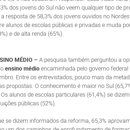
9,3% dos jovens do Sul não veem qualquer tipo de pr
 a resposta de 58,3% dos jovens ouvidos no Nordeste
e alunos de escolas públicas e privadas e muda po
3%) e de alta renda (65%).
SINO MÉDIO –
A pesquisa também perguntou a opi
do
ensino médio
encaminhada pelo governo federal
mbro. Entre os entrevistados, pouco mais da metad
s propostas. O conhecimento é maior no Sul (65,7
 Os alunos de escolas particulares (61,4%) se dize
tuições públicas (52%).
que se dizem informados da reforma, 65,3% aprovam
mo um dos caminhos de aprofundamento de formaç