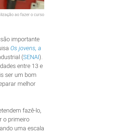
lização ao fazer o curso
l
são importante
uisa
Os jovens, a
ustrial (
SENAI
).
dades entre 13 e
ais ser um bom
reparar melhor
etendem fazê-lo,
 o primeiro
izando uma escala