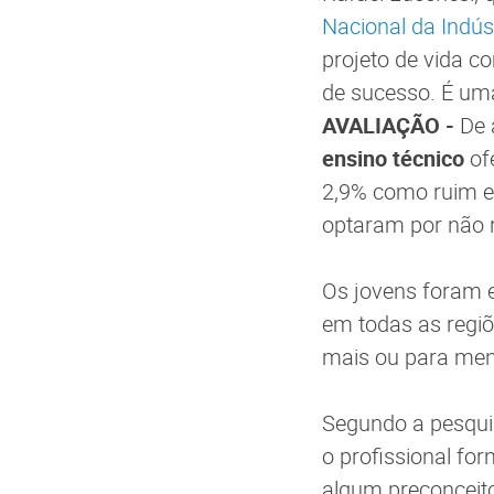
Nacional da Indús
projeto de vida 
de sucesso. É uma
AVALIAÇÃO -
De 
ensino técnico
of
2,9% como ruim e
optaram por não 
Os jovens foram e
em todas as regiõ
mais ou para men
Segundo a pesquis
o profissional fo
algum preconceit