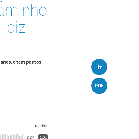
caminho
 diz
 anos, citam pontos
readme
1.0x
0:00