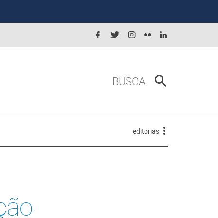
BUSCA
editorias
ção