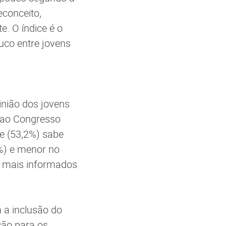
econceito,
. O índice é o
uco entre jovens
nião dos jovens
 ao Congresso
e (53,2%) sabe
%) e menor no
m mais informados
 a inclusão do
ão para os