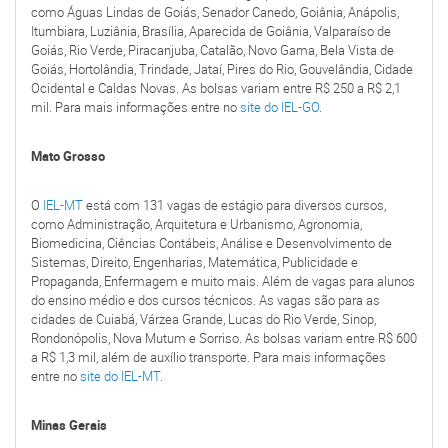
como Águas Lindas de Goiás, Senador Canedo, Goiânia, Anápolis,
Itumbiara, Luziânia, Brasília, Aparecida de Goiânia, Valparaíso de
Goiás, Rio Verde, Piracanjuba, Catalão, Novo Gama, Bela Vista de
Goiás, Hortolândia, Trindade, Jataí, Pires do Rio, Gouvelândia, Cidade
Ocidental e Caldas Novas. As bolsas variam entre R$ 250 a R$ 2,1
mil. Para mais informações entre no
site do IEL-GO
.
Mato Grosso
O
IEL-MT
está com 131 vagas de estágio para diversos cursos,
como Administração, Arquitetura e Urbanismo, Agronomia,
Biomedicina, Ciências Contábeis, Análise e Desenvolvimento de
Sistemas, Direito, Engenharias, Matemática, Publicidade e
Propaganda, Enfermagem e muito mais. Além de vagas para alunos
do ensino médio e dos cursos técnicos. As vagas são para as
cidades de Cuiabá, Várzea Grande, Lucas do Rio Verde, Sinop,
Rondonópolis, Nova Mutum e Sorriso. As bolsas variam entre R$ 600
a R$ 1,3 mil, além de auxílio transporte. Para mais informações
entre no
site do IEL-MT
.
Minas Gerais