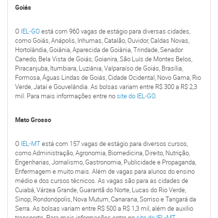
Goiás
O
IEL-GO
está com 960 vagas de estágio para diversas cidades,
como Goiás, Anápolis, Inhumas, Catalão, Ouvidor, Caldas Novas,
Hortolândia, Goiânia, Aparecida de Goiânia, Trindade, Senador
Canedo, Bela Vista de Goiás, Goianira, São Luís de Montes Belos,
Piracanjuba, Itumbiara, Luziânia, Valparaíso de Goiás, Brasília,
Formosa, Águas Lindas de Goiás, Cidade Ocidental, Novo Gama, Rio
Verde, Jataí e Gouvelândia. As bolsas variam entre R$ 300 a R$ 2,3
mil. Para mais informações entre no
site do IEL-GO
.
Mato Grosso
O
IEL-MT
está com 157 vagas de estágio para diversos cursos,
como Administração, Agronomia, Biomedicina, Direito, Nutrição,
Engenharias, Jornalismo, Gastronomia, Publicidade e Propaganda,
Enfermagem e muito mais. Além de vagas para alunos do ensino
médio e dos cursos técnicos. As vagas são para as cidades de
Cuiabá, Várzea Grande, Guarantã do Norte, Lucas do Rio Verde,
Sinop, Rondonópolis, Nova Mutum, Canarana, Sorriso e Tangará da
Serra. As bolsas variam entre R$ 500 a R$ 1,3 mil, além de auxílio
transporte. Para mais informações entre no
site do IEL-MT
.