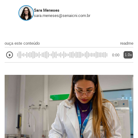
Sara Meneses
sara.meneses@senaicni.com.br
ouça este conteúdo
readme
1.0x
0:00