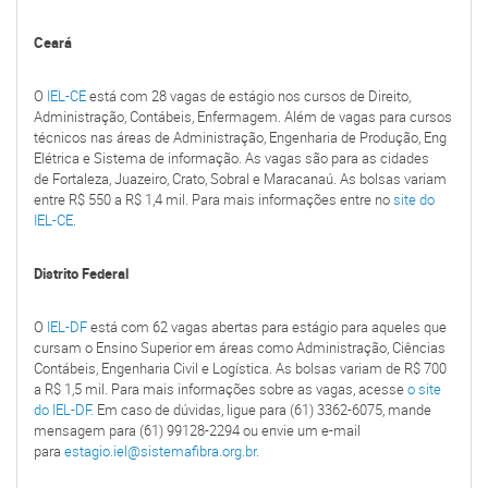
Ceará
O
IEL-CE
está com 28 vagas de estágio nos cursos de Direito,
Administração, Contábeis, Enfermagem. Além de vagas para cursos
técnicos nas áreas de Administração, Engenharia de Produção, Eng
Elétrica e Sistema de informação. As vagas são para as cidades
de Fortaleza, Juazeiro, Crato, Sobral e Maracanaú. As bolsas variam
entre R$ 550 a R$ 1,4 mil. Para mais informações entre no
site do
IEL-CE
.
Distrito Federal
O
IEL-DF
está com 62 vagas abertas para estágio para aqueles que
cursam o Ensino Superior em áreas como Administração, Ciências
Contábeis, Engenharia Civil e Logística. As bolsas variam de R$ 700
a R$ 1,5 mil. Para mais informações sobre as vagas, acesse
o site
do IEL-DF.
Em caso de dúvidas, ligue para (61) 3362-6075, mande
mensagem para (61) 99128-2294 ou envie um e-mail
para
estagio.iel@sistemafibra.org.br
.