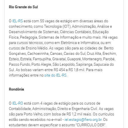
Rio Grande do Sul
O
IEL-RS
está com 55 vagas de estágio em diversas áreas do
conhecimento, como Tecnologia (IOT), Administração, Análise e
Desenvolvimento de Sistemas, Ciências Contábeis, Educação
Física, Pedagogia, Sistemas de Informação e muito mais. Há vagas
para cursos técnicos, como em Eletrônica e Informática, ou em
cursos de Ensino Médio. As vagas são para as cidades de: Bento
Gonçalves, Cachoeirinha, Canoas, Caxias do Sul, Cruz Alta, Erechim,
Esteio, Estrela, Farroupilha, Gravataí, Guaporé, Montenegro, Parobé,
Passo Fundo, Porto Alegre, São Leopoldo, Sapiranga, Sapucaia do
Sul. As bolsas variam entre R$ 454 a R$ 1,8 mil. Para mais
informações entre no
site do IEL-RS
.
Rondônia
O
IEL-RO
está com 4 vagas de estágio para os cursos de
Contabilidade, Administração, Direito e Engenharia Civil. As vagas
são para Porto Velho, com bolsa de R$ 1,2 mil reais. Os currículos
estão sendo recebidos no e-mail -
iel.estagio@fiero.org.br
. Os
estudantes devem especificar o assunto “CURRÍCULO DER”.