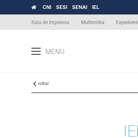
CNI
SESI
SENAI
IEL
Sala de Imprensa
Multimídia
Expedient
MENU
voltar
IE