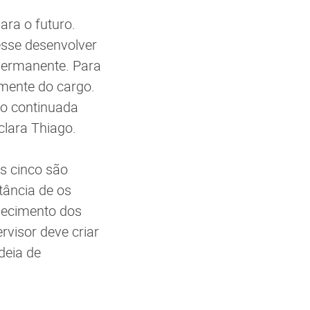
ara o futuro.
esse desenvolver
 permanente. Para
mente do cargo.
ão continuada
clara Thiago.
s cinco são
tância de os
hecimento dos
rvisor deve criar
deia de