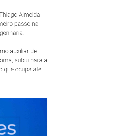
 Thiago Almeida
imeiro passo na
ngenharia.
mo auxiliar de
loma, subiu para a
go que ocupa até