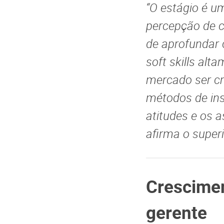
“O estágio é u
percepção de c
de aprofundar 
soft skills alt
mercado ser c
métodos de in
atitudes e os 
afirma o super
Crescimen
gerente