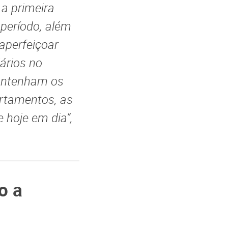
a primeira
período, além
aperfeiçoar
iários no
antenham os
rtamentos, as
 hoje em dia”,
o a