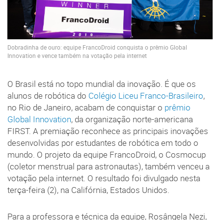
Dobradinha de ouro: equipe FrancoDroid conquista o prêmio Global
Innovation e vence também na votação pela internet
O Brasil está no topo mundial da inovação. É que os
alunos de robótica do
Colégio Liceu Franco-Brasileiro
,
no Rio de Janeiro, acabam de conquistar o
prêmio
Global Innovation
, da organização norte-americana
FIRST. A premiação reconhece as principais inovações
desenvolvidas por estudantes de robótica em todo o
mundo. O projeto da equipe FrancoDroid, o Cosmocup
(coletor menstrual para astronautas), também venceu a
votação pela internet. O resultado foi divulgado nesta
terça-feira (2), na Califórnia, Estados Unidos.
Para a professora e técnica da equipe, Rosângela Nezi,