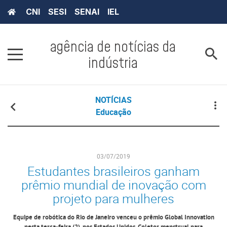
CNI
SESI
SENAI
IEL
agência de notícias da
indústria
NOTÍCIAS
Educação
03/07/2019
Estudantes brasileiros ganham
prêmio mundial de inovação com
projeto para mulheres
Equipe de robótica do Rio de Janeiro venceu o prêmio Global Innovation