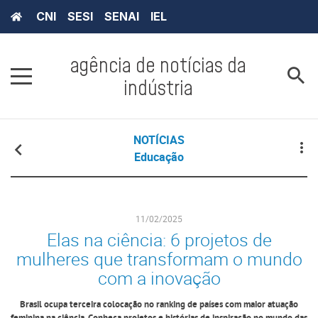
CNI
SESI
SENAI
IEL
agência de notícias da
indústria
NOTÍCIAS
Educação
11/02/2025
Elas na ciência: 6 projetos de
mulheres que transformam o mundo
com a inovação
Brasil ocupa terceira colocação no ranking de países com maior atuação