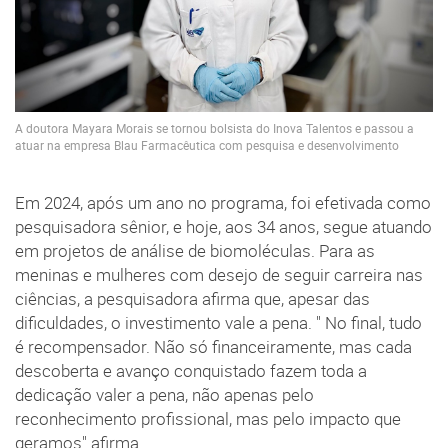
A doutora Mayara Morais se tornou bolsista do Inova Talentos e passou a
atuar na empresa Blau Farmacêutica com pesquisa e desenvolvimento
Em 2024, após um ano no programa, foi efetivada como
pesquisadora sênior, e hoje, aos 34 anos, segue atuando
em projetos de análise de biomoléculas. Para as
meninas e mulheres com desejo de seguir carreira nas
ciências, a pesquisadora afirma que, apesar das
dificuldades, o investimento vale a pena. " No final, tudo
é recompensador. Não só financeiramente, mas cada
descoberta e avanço conquistado fazem toda a
dedicação valer a pena, não apenas pelo
reconhecimento profissional, mas pelo impacto que
geramos" afirma.