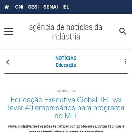
CNI
SESI
SENAI
IEL
agência de notícias da
indústria
NOTÍCIAS
Educação
24/09/2024
Educação Executiva Global: IEL vai
levar 40 empresários para programa
no MIT
Nova iniciativa terá sessões temáticas com professores, visitas técnicas à