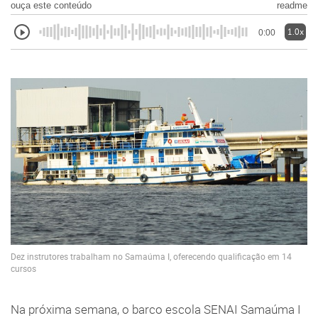
ouça este conteúdo
readme
1.0x
0:00
Dez instrutores trabalham no Samaúma I, oferecendo qualificação em 14
cursos
Na próxima semana, o barco escola SENAI Samaúma I