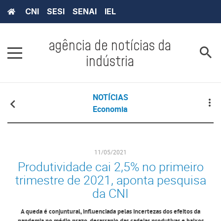
CNI
SESI
SENAI
IEL
agência de notícias da
indústria
NOTÍCIAS
Economia
11/05/2021
Produtividade cai 2,5% no primeiro
trimestre de 2021, aponta pesquisa
da CNI
A queda é conjuntural, influenciada pelas incertezas dos efeitos da