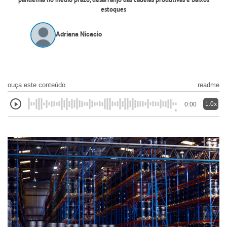
pandemia no médio prazo, desarranjo das cadeias produtivas e baixos
estoques
Adriana Nicacio
ouça este conteúdo
readme
1.0x
0:00