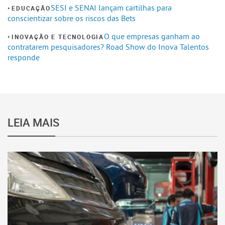
SESI e SENAI lançam cartilhas para
EDUCAÇÃO
conscientizar sobre os riscos das Bets
O que empresas ganham ao
INOVAÇÃO E TECNOLOGIA
contratarem pesquisadores? Road Show do Inova Talentos
responde
LEIA MAIS