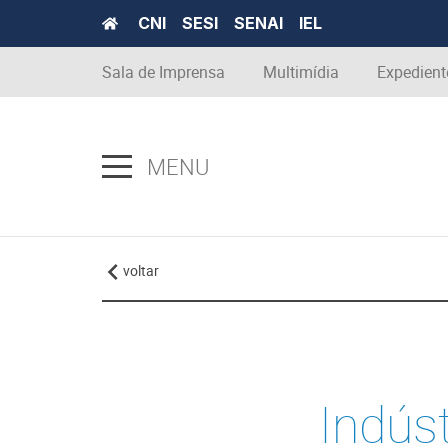
CNI
SESI
SENAI
IEL
Sala de Imprensa
Multimídia
Expedient
MENU
voltar
Indúst