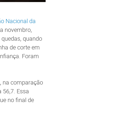
o Nacional da
 a novembro,
es quedas, quando
inha de corte em
onfiança. Foram
to, na comparação
 56,7. Essa
e no final de