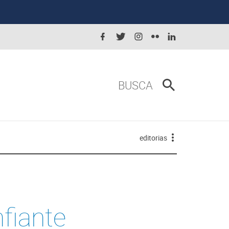
BUSCA
editorias
nfiante