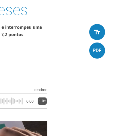
eses
1 e interrompeu uma
 7,2 pontos
readme
1.0x
0:00