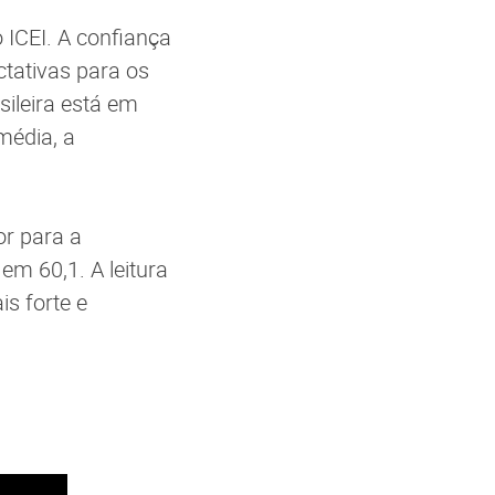
 ICEI. A confiança
ctativas para os
ileira está em
média, a
or para a
em 60,1. A leitura
s forte e