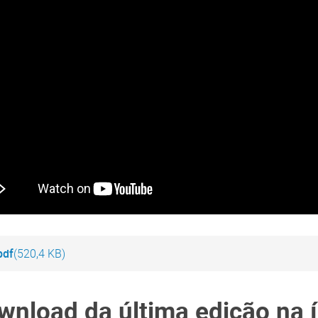
pdf
(520,4 KB)
wnload da última edição na í