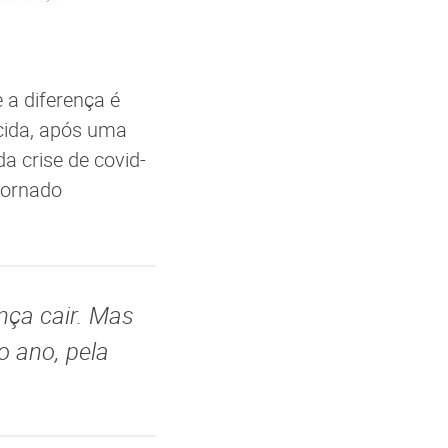
 a diferença é
ecida, após uma
a crise de covid-
tornado
nça cair. Mas
 ano, pela